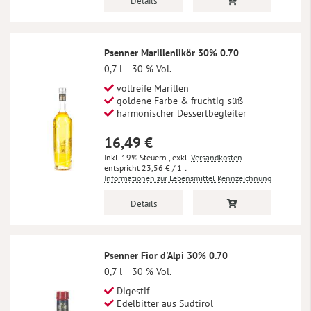
Details
Psenner Marillenlikör 30% 0.70
0,7 l
30 % Vol.
vollreife Marillen
goldene Farbe & fruchtig-süß
harmonischer Dessertbegleiter
16,49 €
Inkl. 19% Steuern
,
exkl.
Versandkosten
23,56 €
/ 1 l
Informationen zur Lebensmittel Kennzeichnung
Details
Psenner Fior d'Alpi 30% 0.70
0,7 l
30 % Vol.
Digestif
Edelbitter aus Südtirol