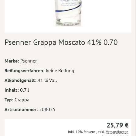
Zum
Psenner Grappa Moscato 41% 0.70
Anfang
der
Bildergalerie
Mehr
Marke
Psenner
springen
Informationen
Reifungsverfahren
keine Reifung
Alkoholgehalt
41 % Vol.
Inhalt
0,7 l
Typ
Grappa
Artikelnummer
208025
25,79 €
Inkl. 19% Steuern
,
exkl.
Versandkosten