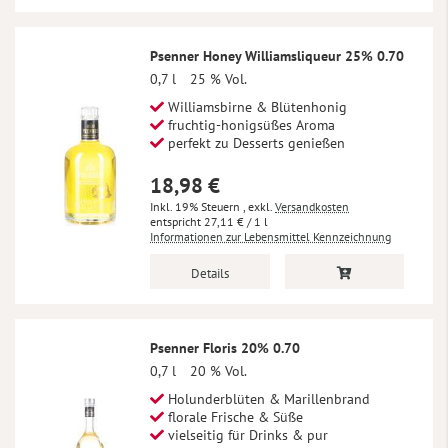
Psenner Honey Williamsliqueur 25% 0.70
0,7 l
25 % Vol.
Williamsbirne & Blütenhonig
fruchtig-honigsüßes Aroma
perfekt zu Desserts genießen
18,98 €
Inkl. 19% Steuern
,
exkl.
Versandkosten
27,11 €
/ 1 l
Informationen zur Lebensmittel Kennzeichnung
Details
Psenner Floris 20% 0.70
0,7 l
20 % Vol.
Holunderblüten & Marillenbrand
florale Frische & Süße
vielseitig für Drinks & pur