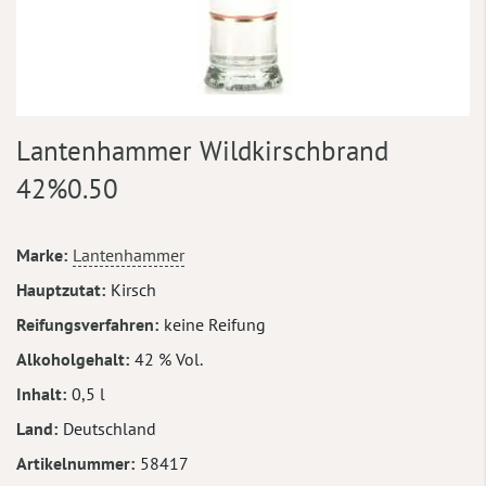
Zum
Lantenhammer Wildkirschbrand
Anfang
der
42%0.50
Bildergalerie
springen
Mehr
Marke
Lantenhammer
Informationen
Hauptzutat
Kirsch
Reifungsverfahren
keine Reifung
Alkoholgehalt
42 % Vol.
Inhalt
0,5 l
Land
Deutschland
Artikelnummer
58417