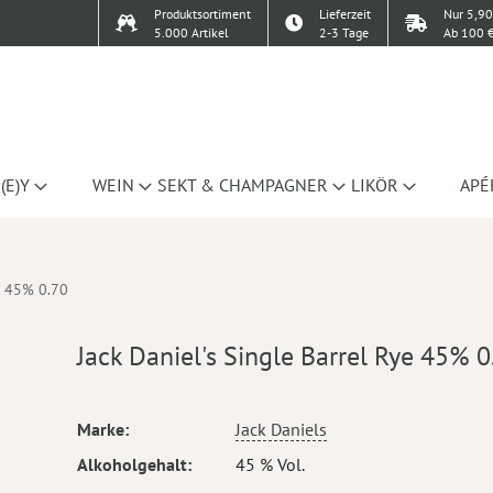
Produktsortiment
Lieferzeit
Nur 5,90
5.000 Artikel
2-3 Tage
Ab 100 €
(E)Y
WEIN
SEKT & CHAMPAGNER
LIKÖR
APÉ
ye 45% 0.70
Jack Daniel's Single Barrel Rye 45% 0
Mehr
Marke
Jack Daniels
Informationen
Alkoholgehalt
45 % Vol.