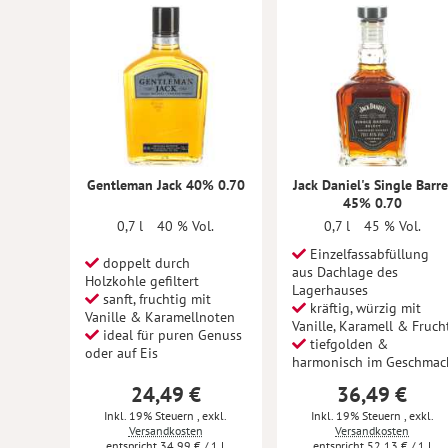
Gentleman Jack 40% 0.70
Jack Daniel's Single Barre
45% 0.70
0,7 l
40 % Vol.
0,7 l
45 % Vol.
Einzelfassabfüllung
doppelt durch
aus Dachlage des
Holzkohle gefiltert
Lagerhauses
sanft, fruchtig mit
kräftig, würzig mit
Vanille & Karamellnoten
Vanille, Karamell & Fruch
ideal für puren Genuss
tiefgolden &
oder auf Eis
harmonisch im Geschmac
24,49 €
36,49 €
Inkl. 19% Steuern
,
exkl.
Inkl. 19% Steuern
,
exkl.
Versandkosten
Versandkosten
34,99 €
/ 1 l
52,13 €
/ 1 l