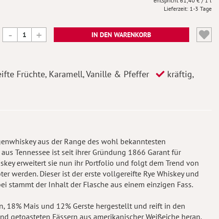
61,40 €
/ 1 l
Lieferzeit
1-3 Tage
IN DEN WARENKORB
ifte Früchte, Karamell, Vanille & Pfeffer
kräftig,
oggenwhiskey aus der Range des wohl bekanntesten
us Tennessee ist seit ihrer Gründung 1866 Garant für
skey erweitert sie nun ihr Portfolio und folgt dem Trend von
er werden. Dieser ist der erste vollgereifte Rye Whiskey und
abei stammt der Inhalt der Flasche aus einem einzigen Fass.
n, 18% Mais und 12% Gerste hergestellt und reift in den
nd getoasteten Fässern aus amerikanischer Weißeiche heran.