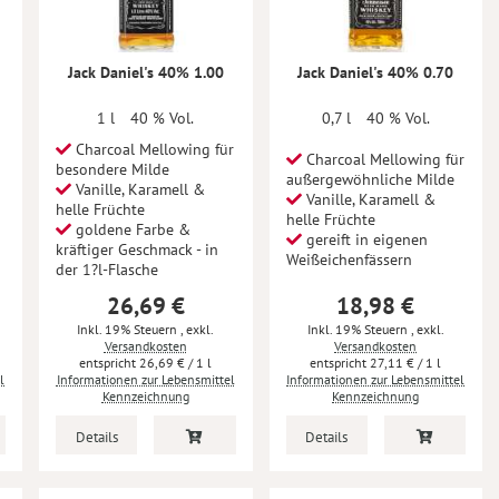
Jack Daniel's 40% 1.00
Jack Daniel's 40% 0.70
1 l
40 % Vol.
0,7 l
40 % Vol.
Charcoal Mellowing für
Charcoal Mellowing für
besondere Milde
außergewöhnliche Milde
Vanille, Karamell &
Vanille, Karamell &
helle Früchte
helle Früchte
goldene Farbe &
gereift in eigenen
kräftiger Geschmack - in
Weißeichenfässern
der 1?l-Flasche
26,69 €
18,98 €
Inkl. 19% Steuern
,
exkl.
Inkl. 19% Steuern
,
exkl.
Versandkosten
Versandkosten
26,69 €
/ 1 l
27,11 €
/ 1 l
l
Informationen zur Lebensmittel
Informationen zur Lebensmittel
Kennzeichnung
Kennzeichnung
Details
Details