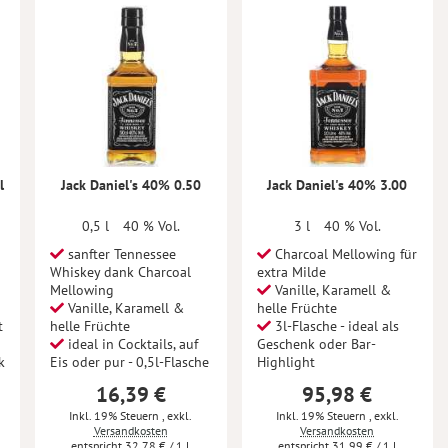
l
Jack Daniel's 40% 0.50
Jack Daniel's 40% 3.00
0,5 l
40 % Vol.
3 l
40 % Vol.
sanfter Tennessee
Charcoal Mellowing für
Whiskey dank Charcoal
extra Milde
Mellowing
Vanille, Karamell &
Vanille, Karamell &
helle Früchte
t
helle Früchte
3l-Flasche - ideal als
ideal in Cocktails, auf
Geschenk oder Bar-
k
Eis oder pur - 0,5l-Flasche
Highlight
16,39 €
95,98 €
Inkl. 19% Steuern
,
exkl.
Inkl. 19% Steuern
,
exkl.
Versandkosten
Versandkosten
32,78 €
/ 1 l
31,99 €
/ 1 l