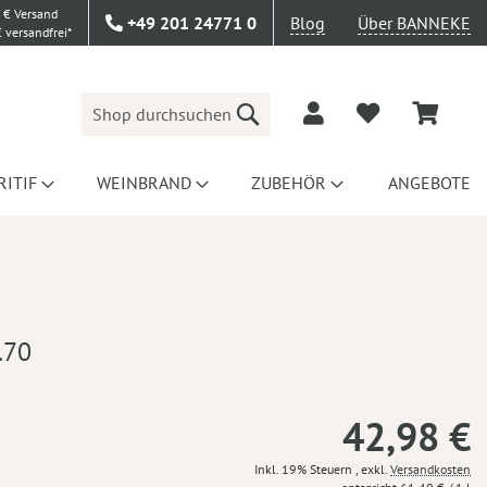
 € Versand
+49 201 24771 0
Blog
Über BANNEKE
 versandfrei*
Suche
RITIF
WEINBRAND
ZUBEHÖR
ANGEBOTE
.70
42,98 €
Inkl. 19% Steuern
,
exkl.
Versandkosten