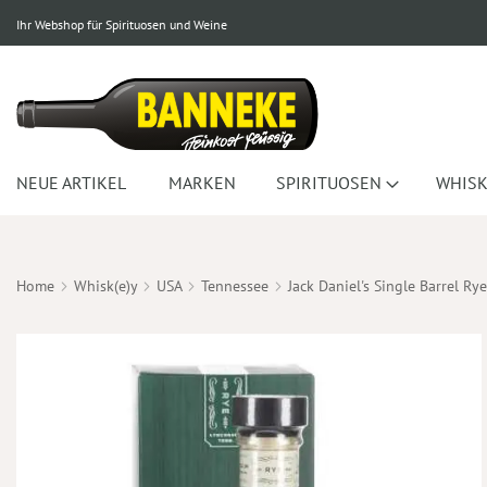
Ihr Webshop für Spirituosen und Weine
NEUE ARTIKEL
MARKEN
SPIRITUOSEN
WHISK
Home
Whisk(e)y
USA
Tennessee
Jack Daniel's Single Barrel R
Zum
Ende
der
Bildergalerie
springen