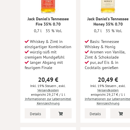
Jack Daniel's Tennessee
Jack Daniel's Tennessee
Fire 35% 0.70
Honey 35% 0.70
0,7 l
35 % Vol.
0,7 l
35 % Vol.
Whiskey & Zimt in
Basis: Tennessee
einzigartiger Kombination
Whiskey & Honig
würzig-süß mit
Aromen von Vanille,
cremigem Mundgefühl
Zimt & Schokolade
langer Abgang mit
pur, auf Eis & in
feurigem Finale
Cocktails genießen
20,49 €
20,49 €
Inkl. 19% Steuern
,
exkl.
Inkl. 19% Steuern
,
exkl.
Versandkosten
Versandkosten
29,27 €
/ 1 l
29,27 €
/ 1 l
Informationen zur Lebensmittel
Informationen zur Lebensmitte
Kennzeichnung
Kennzeichnung
Details
Details