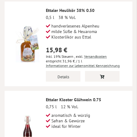
Ettaler Heulikör 38% 0.50
0,5 l
38 % Vol.
handverlesenes Alpenheu
milde Süße & Heuaroma
Klosterlikör aus Ettal
15,98 €
Inkl. 19% Steuern
,
exkl.
Versandkosten
31,96 €
/ 1 l
Informationen zur Lebensmittel Kennzeichnung
Details
Ettaler Kloster Glühwein 0.75
0,75 l
12 % Vol.
aromatisch & würzig
Safran & Gewürze
ideal für Winter