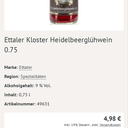
Zum
Ettaler Kloster Heidelbeerglühwein
Anfang
der
0.75
Bildergalerie
springen
Mehr
Marke
Ettaler
Informationen
Region
Spezialitäten
Alkoholgehalt
9 % Vol.
Inhalt
0,75 l
Artikelnummer
49631
4,98 €
Inkl. 19% Steuern
,
exkl.
Versandkosten