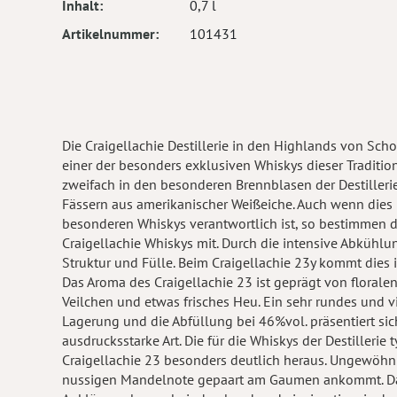
Inhalt
0,7 l
Artikelnummer
101431
Die Craigellachie Destillerie in den Highlands von Sch
einer der besonders exklusiven Whiskys dieser Traditio
zweifach in den besonderen Brennblasen der Destillerie 
Fässern aus amerikanischer Weißeiche. Auch wenn die
besonderen Whiskys verantwortlich ist, so bestimmen 
Craigellachie Whiskys mit. Durch die intensive Abkühl
Struktur und Fülle. Beim Craigellachie 23y kommt dies 
Das Aroma des Craigellachie 23 ist geprägt von floral
Veilchen und etwas frisches Heu. Ein sehr rundes und v
Lagerung und die Abfüllung bei 46%vol. präsentiert s
ausdrucksstarke Art. Die für die Whiskys der Destiller
Craigellachie 23 besonders deutlich heraus. Ungewöhnli
nussigen Mandelnote gepaart am Gaumen ankommt. Das 