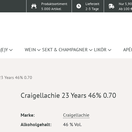
Produktsortiment
Lieferzeit
Nur 5,90
5.000 Artikel
2-3 Tage
Ab 100 €
(E)Y
WEIN
SEKT & CHAMPAGNER
LIKÖR
APÉ
 23 Years 46% 0.70
Craigellachie 23 Years 46% 0.70
Mehr
Marke
Craigellachie
Informationen
Alkoholgehalt
46 % Vol.