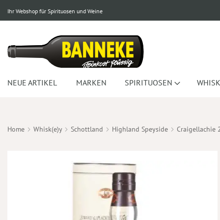
Ihr Webshop für Spirituosen und Weine
NEUE ARTIKEL
MARKEN
SPIRITUOSEN
WHISK
Home
Whisk(e)y
Schottland
Highland Speyside
Craigellachie
Zum
Ende
der
Bildergalerie
springen