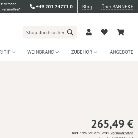
 € Versand
+49 201 24771 0
Blog
Über BANNEKE
 versandfrei*
Suche
RITIF
WEINBRAND
ZUBEHÖR
ANGEBOTE
265,49 €
Inkl. 19% Steuern
,
exkl.
Versandkosten