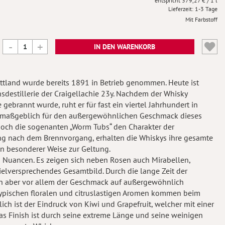
379,27 €
/ 1 l
Lieferzeit
1-3 Tage
Mit Farbstoff
IN DEN WARENKORB
ottland wurde bereits 1891 in Betrieb genommen. Heute ist
nsdestillerie der Craigellachie 23y. Nachdem der Whisky
gebrannt wurde, ruht er für fast ein viertel Jahrhundert in
s maßgeblich für den außergewöhnlichen Geschmack dieses
doch die sogenanten „Worm Tubs“ den Charakter der
ung nach dem Brennvorgang, erhalten die Whiskys ihre gesamte
in besonderer Weise zur Geltung.
en Nuancen. Es zeigen sich neben Rosen auch Mirabellen,
ielversprechendes Gesamtbild. Durch die lange Zeit der
ich aber vor allem der Geschmack auf außergewöhnlich
ie typischen floralen und citruslastigen Aromen kommen beim
ch ist der Eindruck von Kiwi und Grapefruit, welcher mit einer
Finish ist durch seine extreme Länge und seine weinigen