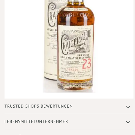
Zum
TRUSTED SHOPS BEWERTUNGEN
Anfang
der
Bildergalerie
LEBENSMITTELUNTERNEHMER
springen