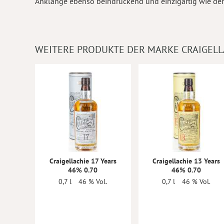
Anklänge ebenso beindruckend und einzigartig wie der
WEITERE PRODUKTE DER MARKE CRAIGELL
Craigellachie 17 Years
Craigellachie 13 Years
46% 0.70
46% 0.70
0,7 l
46 % Vol.
0,7 l
46 % Vol.