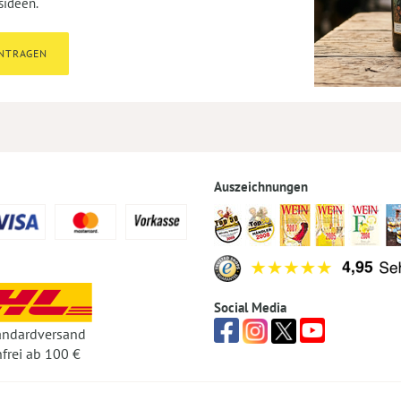
sideen.
INTRAGEN
Auszeichnungen
Social Media
andardversand
frei ab 100 €