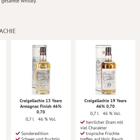
 gesamte Whisky.
ACHIE
Craigellachie 13 Years
Craigellachie 19 Years
Armagnac Finish 46%
46% 0.70
0.70
0,7 l
46 % Vol.
0,7 l
46 % Vol.
herrlicher Dram mit
viel Charakter
Sonderedition
tropische Früchte
Schwer und fruchtig
treffen auf Holz, Rauch