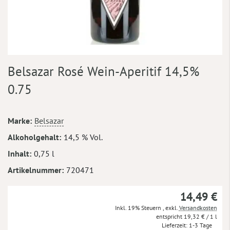
Zum
Belsazar Rosé Wein-Aperitif 14,5%
Anfang
der
0.75
Bildergalerie
springen
Mehr
Marke
Belsazar
Informationen
Alkoholgehalt
14,5 % Vol.
Inhalt
0,75 l
Artikelnummer
720471
14,49 €
Inkl. 19% Steuern
,
exkl.
Versandkosten
19,32 €
/ 1 l
Lieferzeit
1-3 Tage