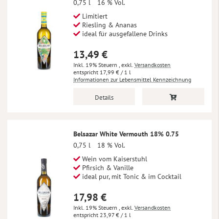
0,75 l
16 % Vol.
Limitiert
Riesling & Ananas
ideal für ausgefallene Drinks
13,49 €
Inkl. 19% Steuern
,
exkl.
Versandkosten
17,99 €
/ 1 l
Informationen zur Lebensmittel Kennzeichnung
Details
Belsazar White Vermouth 18% 0.75
0,75 l
18 % Vol.
Wein vom Kaiserstuhl
Pfirsich & Vanille
ideal pur, mit Tonic & im Cocktail
17,98 €
Inkl. 19% Steuern
,
exkl.
Versandkosten
23,97 €
/ 1 l