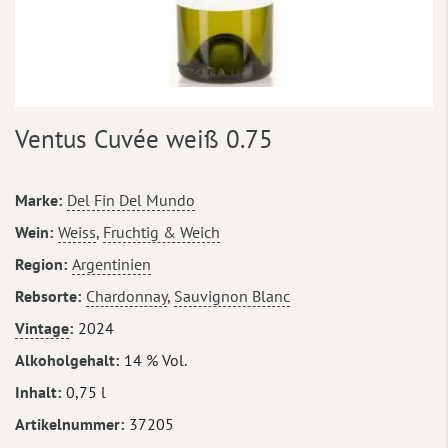
Zum
Ventus Cuvée weiß 0.75
Anfang
der
Bildergalerie
Mehr
Marke
Del Fin Del Mundo
springen
Informationen
Wein
Weiss
,
Fruchtig & Weich
Region
Argentinien
Rebsorte
Chardonnay
,
Sauvignon Blanc
Vintage
2024
Alkoholgehalt
14 % Vol.
Inhalt
0,75 l
Artikelnummer
37205