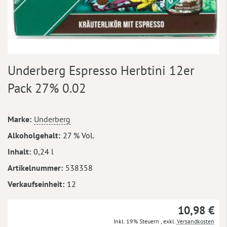
Zum
Underberg Espresso Herbtini 12er
Anfang
der
Pack 27% 0.02
Bildergalerie
springen
Mehr
Marke
Underberg
Informationen
Alkoholgehalt
27 % Vol.
Inhalt
0,24 l
Artikelnummer
538358
Verkaufseinheit
12
10,98 €
Inkl. 19% Steuern
,
exkl.
Versandkosten