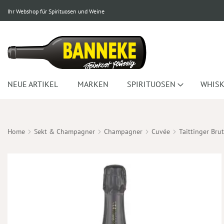
Ihr Webshop für Spirituosen und Weine
NEUE ARTIKEL
MARKEN
SPIRITUOSEN
WHISK
Home
Sekt & Champagner
Champagner
Cuvée
Taittinger Bru
Zum
Ende
der
Bildergalerie
springen