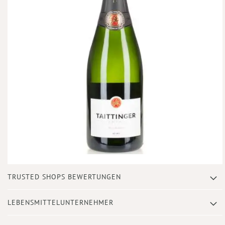
Zum
TRUSTED SHOPS BEWERTUNGEN
Anfang
der
Bildergalerie
LEBENSMITTELUNTERNEHMER
springen