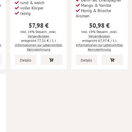
Demi-Sec Champagner
rund & weich
r
Mango & Vanille
voller Körper
Honig & Brioche
rassig
Aromen
57,98 €
50,98 €
Inkl. 19% Steuern
,
exkl.
Inkl. 19% Steuern
,
exkl.
Versandkosten
Versandkosten
77,31 €
/ 1 l
67,97 €
/ 1 l
l
Informationen zur Lebensmittel
Informationen zur Lebensmittel
Kennzeichnung
Kennzeichnung
Details
Details