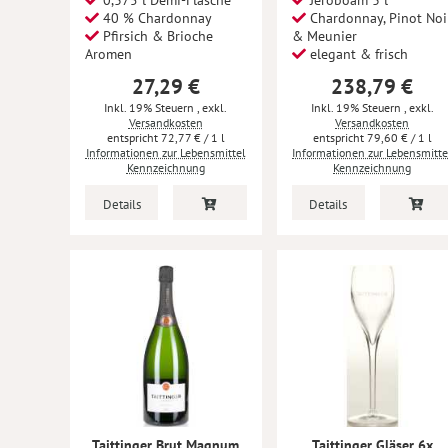
0,375 l Demi-Flasche
Jeroboam 3 l
40 % Chardonnay
Chardonnay, Pinot Noi
Pfirsich & Brioche
& Meunier
Aromen
elegant & frisch
27,29 €
238,79 €
Inkl. 19% Steuern
,
exkl.
Inkl. 19% Steuern
,
exkl.
Versandkosten
Versandkosten
72,77 €
/ 1 l
79,60 €
/ 1 l
Informationen zur Lebensmittel
Informationen zur Lebensmitte
Kennzeichnung
Kennzeichnung
Details
Details
Taittinger Brut Magnum
Taittinger Gläser 6x