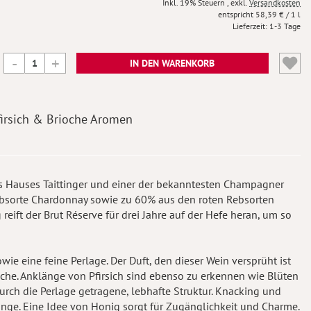
Inkl. 19% Steuern
,
exkl.
Versandkosten
58,39 €
/ 1 l
Lieferzeit
1-3 Tage
IN DEN WARENKORB
irsich & Brioche Aromen
es Hauses Taittinger und einer der bekanntesten Champagner
ebsorte Chardonnay sowie zu 60% aus den roten Rebsorten
eift der Brut Réserve für drei Jahre auf der Hefe heran, um so
ie eine feine Perlage. Der Duft, den dieser Wein versprüht ist
che. Anklänge von Pfirsich sind ebenso zu erkennen wie Blüten
urch die Perlage getragene, lebhafte Struktur. Knacking und
unge. Eine Idee von Honig sorgt für Zugänglichkeit und Charme.