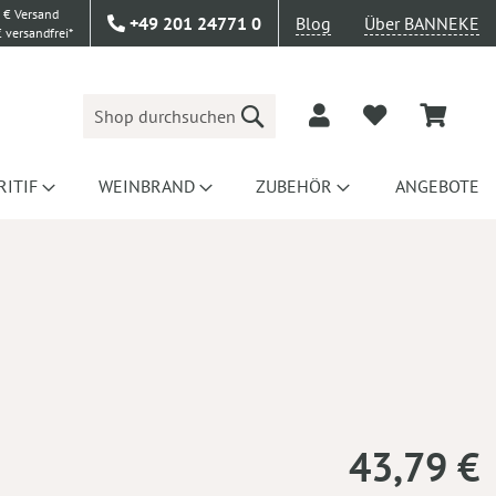
 € Versand
+49 201 24771 0
Blog
Über BANNEKE
 versandfrei*
Suche
RITIF
WEINBRAND
ZUBEHÖR
ANGEBOTE
43,79 €