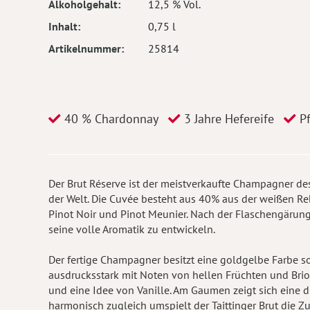
Alkoholgehalt
12,5 % Vol.
Inhalt
0,75 l
Artikelnummer
25814
40 % Chardonnay
3 Jahre Hefereife
Pf
Der Brut Réserve ist der meistverkaufte Champagner d
der Welt. Die Cuvée besteht aus 40% aus der weißen R
Pinot Noir und Pinot Meunier. Nach der Flaschengärung r
seine volle Aromatik zu entwickeln.
Der fertige Champagner besitzt eine goldgelbe Farbe sow
ausdrucksstark mit Noten von hellen Früchten und Brio
und eine Idee von Vanille. Am Gaumen zeigt sich eine d
harmonisch zugleich umspielt der Taittinger Brut die Z