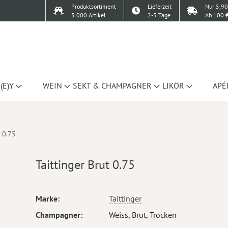
Produktsortiment
Lieferzeit
Nur 5,90
5.000 Artikel
2-3 Tage
Ab 100 €
(E)Y
WEIN
SEKT & CHAMPAGNER
LIKÖR
APÉ
t 0.75
Taittinger Brut 0.75
Mehr
Marke
Taittinger
Informationen
Champagner
Weiss, Brut, Trocken