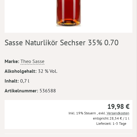
Zum
Sasse Naturlikör Sechser 35% 0.70
Anfang
der
Bildergalerie
Mehr
Marke
Theo Sasse
springen
Informationen
Alkoholgehalt
32 % Vol.
Inhalt
0,7 l
Artikelnummer
536588
19,98 €
Inkl. 19% Steuern
,
exkl.
Versandkosten
28,54 €
/ 1 l
Lieferzeit
1-3 Tage