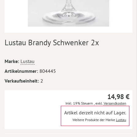
Zum
Lustau Brandy Schwenker 2x
Anfang
der
Bildergalerie
Mehr
Marke
Lustau
springen
Informationen
Artikelnummer
804445
Verkaufseinheit
2
14,98 €
Inkl. 19% Steuern
,
exkl.
Versandkosten
Artikel derzeit nicht auf Lager.
Weitere Produkte der Marke
Lustau