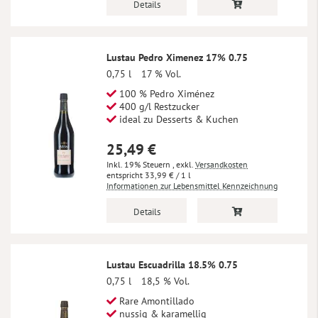
Details
Lustau Pedro Ximenez 17% 0.75
0,75 l
17 % Vol.
100 % Pedro Ximénez
400 g/l Restzucker
ideal zu Desserts & Kuchen
25,49 €
Inkl. 19% Steuern
,
exkl.
Versandkosten
33,99 €
/ 1 l
Informationen zur Lebensmittel Kennzeichnung
Details
Lustau Escuadrilla 18.5% 0.75
0,75 l
18,5 % Vol.
Rare Amontillado
nussig & karamellig