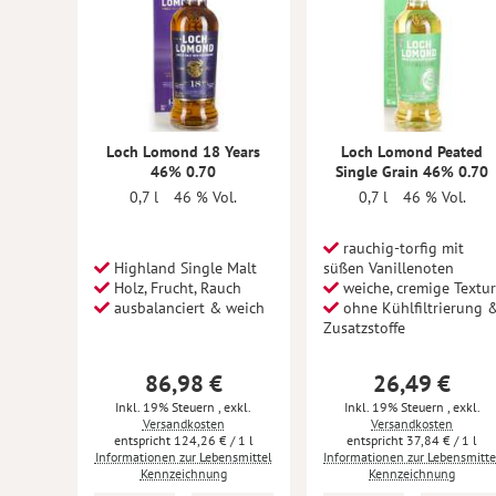
Loch Lomond 18 Years
Loch Lomond Peated
46% 0.70
Single Grain 46% 0.70
0,7 l
46 % Vol.
0,7 l
46 % Vol.
rauchig-torfig mit
Highland Single Malt
süßen Vanillenoten
Holz, Frucht, Rauch
weiche, cremige Textur
ausbalanciert & weich
ohne Kühlfiltrierung 
Zusatzstoffe
86,98 €
26,49 €
Inkl. 19% Steuern
,
exkl.
Inkl. 19% Steuern
,
exkl.
Versandkosten
Versandkosten
124,26 €
/ 1 l
37,84 €
/ 1 l
Informationen zur Lebensmittel
Informationen zur Lebensmitte
Kennzeichnung
Kennzeichnung