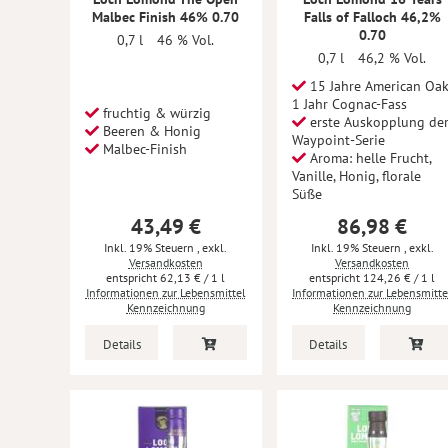
Malbec Finish 46% 0.70
Falls of Falloch 46,2%
0.70
0,7 l
46 % Vol.
0,7 l
46,2 % Vol.
15 Jahre American Oak
1 Jahr Cognac-Fass
fruchtig & würzig
erste Auskopplung de
Beeren & Honig
Waypoint-Serie
Malbec-Finish
Aroma: helle Frucht,
Vanille, Honig, florale
Süße
43,49 €
86,98 €
Inkl. 19% Steuern
,
exkl.
Inkl. 19% Steuern
,
exkl.
Versandkosten
Versandkosten
62,13 €
/ 1 l
124,26 €
/ 1 l
Informationen zur Lebensmittel
Informationen zur Lebensmitte
Kennzeichnung
Kennzeichnung
Details
Details