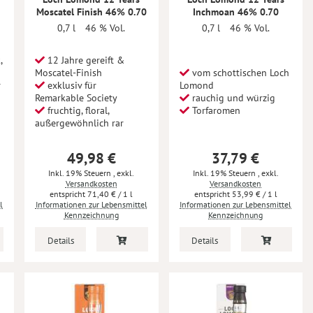
Moscatel Finish 46% 0.70
Inchmoan 46% 0.70
0,7 l
46 % Vol.
0,7 l
46 % Vol.
,
12 Jahre gereift &
Moscatel-Finish
vom schottischen Loch
r
exklusiv für
Lomond
Remarkable Society
rauchig und würzig
fruchtig, floral,
Torfaromen
außergewöhnlich rar
49,98 €
37,79 €
Inkl. 19% Steuern
,
exkl.
Inkl. 19% Steuern
,
exkl.
Versandkosten
Versandkosten
71,40 €
/ 1 l
53,99 €
/ 1 l
l
Informationen zur Lebensmittel
Informationen zur Lebensmittel
Kennzeichnung
Kennzeichnung
Details
Details