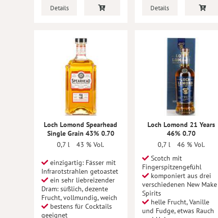
Details
Details
Loch Lomond Spearhead
Loch Lomond 21 Years
Single Grain 43% 0.70
46% 0.70
0,7 l
43 % Vol.
0,7 l
46 % Vol.
Scotch mit
einzigartig: Fässer mit
Fingerspitzengefühl
Infrarotstrahlen getoastet
komponiert aus drei
ein sehr liebreizender
verschiedenen New Make
Dram: süßlich, dezente
Spirits
Frucht, vollmundig, weich
helle Frucht, Vanille
bestens für Cocktails
und Fudge, etwas Rauch
geeignet