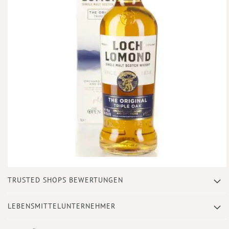
Zum
TRUSTED SHOPS BEWERTUNGEN
Anfang
der
Bildergalerie
LEBENSMITTELUNTERNEHMER
springen