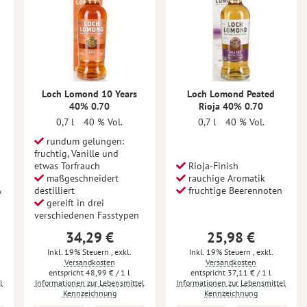
Loch Lomond 10 Years
Loch Lomond Peated
40% 0.70
Rioja 40% 0.70
0,7 l
40 % Vol.
0,7 l
40 % Vol.
rundum gelungen:
fruchtig, Vanille und
etwas Torfrauch
Rioja-Finish
maßgeschneidert
rauchige Aromatik
&
destilliert
fruchtige Beerennoten
gereift in drei
verschiedenen Fasstypen
34,29 €
25,98 €
Inkl. 19% Steuern
,
exkl.
Inkl. 19% Steuern
,
exkl.
Versandkosten
Versandkosten
48,99 €
/ 1 l
37,11 €
/ 1 l
l
Informationen zur Lebensmittel
Informationen zur Lebensmittel
Kennzeichnung
Kennzeichnung