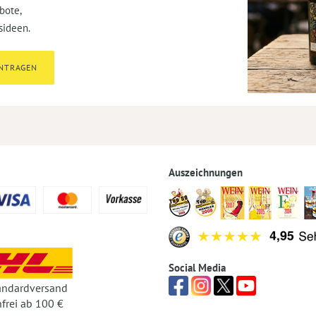
bote,
sideen.
INTRAGEN
Auszeichnungen
Social Media
andardversand
frei ab 100 €