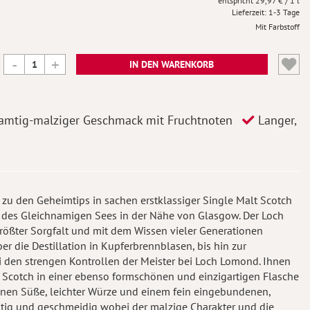
29,97 €
/ 1 l
Lieferzeit
1-3 Tage
Mit Farbstoff
IN DEN WARENKORB
amtig-malziger Geschmack mit Fruchtnoten
Langer,
zu den Geheimtips in sachen erstklassiger Single Malt Scotch
de des Gleichnamigen Sees in der Nähe von Glasgow. Der Loch
rößter Sorgfalt und mit dem Wissen vieler Generationen
ber die Destillation in Kupferbrennblasen, bis hin zur
i den strengen Kontrollen der Meister bei Loch Lomond. Ihnen
 Scotch in einer ebenso formschönen und einzigartigen Flasche
einen Süße, leichter Würze und einem fein eingebundenen,
tig und geschmeidig wobei der malzige Charakter und die