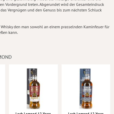
den Vordergrund treten. Abgerundet wird der Gesamteindruck
r das Vergnügen und den Genuss bis zum nächsten Schluck
ch Whisky den man sowohl an einem prasselnden Kaminfeuer für
eßen kann.
OMOND
Loch Lomond 12 Years
Loch Lomond 12 Years