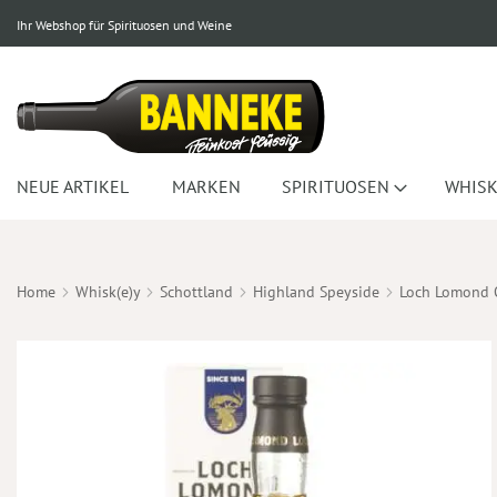
Ihr Webshop für Spirituosen und Weine
NEUE ARTIKEL
MARKEN
SPIRITUOSEN
WHISK
Home
Whisk(e)y
Schottland
Highland Speyside
Loch Lomond 
Zum
Ende
der
Bildergalerie
springen