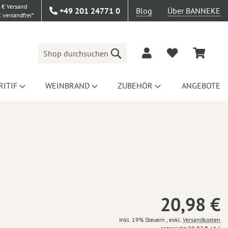
 € Versand
+49 201 24771 0
Blog
Über BANNEKE
 versandfrei*
Suche
RITIF
WEINBRAND
ZUBEHÖR
ANGEBOTE
20,98 €
Inkl. 19% Steuern
,
exkl.
Versandkosten