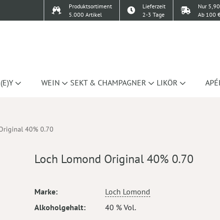
Produktsortiment
Lieferzeit
Nur 5,90
5.000 Artikel
2-3 Tage
Ab 100 €
(E)Y
WEIN
SEKT & CHAMPAGNER
LIKÖR
APÉ
Original 40% 0.70
Loch Lomond Original 40% 0.70
Mehr
Marke
Loch Lomond
Informationen
Alkoholgehalt
40 % Vol.