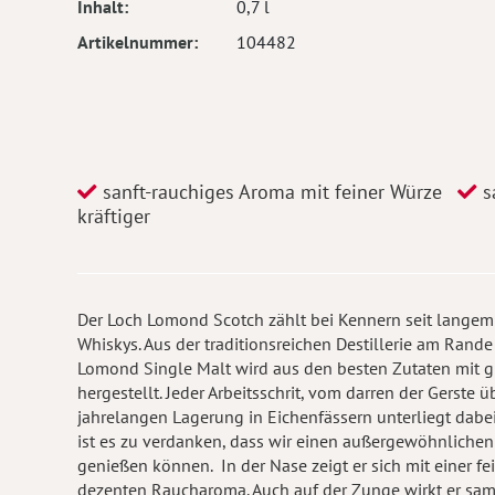
Inhalt
0,7 l
Artikelnummer
104482
sanft-rauchiges Aroma mit feiner Würze
s
kräftiger
Der Loch Lomond Scotch zählt bei Kennern seit langem 
Whiskys. Aus der traditionsreichen Destillerie am Ran
Lomond Single Malt wird aus den besten Zutaten mit g
hergestellt. Jeder Arbeitsschrit, vom darren der Gerste ü
jahrelangen Lagerung in Eichenfässern unterliegt dabe
ist es zu verdanken, dass wir einen außergewöhnlichen
genießen können. In der Nase zeigt er sich mit einer f
dezenten Raucharoma. Auch auf der Zunge wirkt er sam