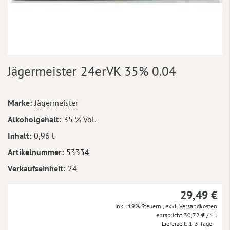
Zum
Jägermeister 24erVK 35% 0.04
Anfang
der
Bildergalerie
Mehr
Marke
Jägermeister
springen
Informationen
Alkoholgehalt
35 % Vol.
Inhalt
0,96 l
Artikelnummer
53334
Verkaufseinheit
24
29,49 €
Inkl. 19% Steuern
,
exkl.
Versandkosten
30,72 €
/ 1 l
Lieferzeit
1-3 Tage