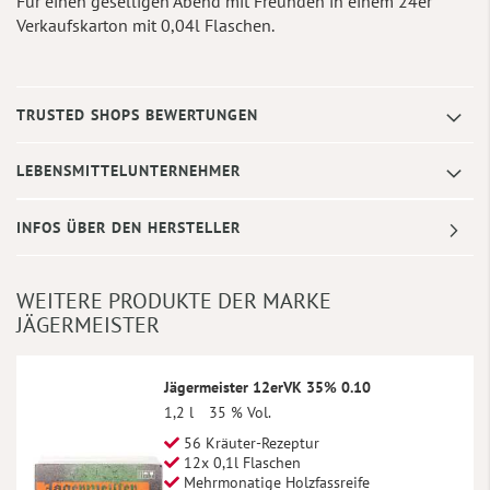
Für einen geselligen Abend mit Freunden in einem 24er
Verkaufskarton mit 0,04l Flaschen.
TRUSTED SHOPS BEWERTUNGEN
LEBENSMITTELUNTERNEHMER
INFOS ÜBER DEN HERSTELLER
WEITERE PRODUKTE DER MARKE
JÄGERMEISTER
Jägermeister 12erVK 35% 0.10
1,2 l
35 % Vol.
56 Kräuter-Rezeptur
12x 0,1l Flaschen
Mehrmonatige Holzfassreife