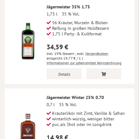
Jägermeister 35% 1.75
1,75 l
35 % Vol.
56 Kräuter, Wurzeln & Blüten
Reifung in großen Holzfässern
1,75 l Party- & Kultformat
34,59 €
Inkl. 19% Steuern
,
exkl.
Versandkosten
19,77 €
/ 1 l
Informationen zur Lebensmittel Kennzeichnung
Details
Jägermeister Winter 25% 0.70
0,7 l
35 % Vol.
Kräuterlikör mit Zimt, Vanille & Safran
winterlich-würzig, weniger bitter
pur, als Shot oder im Longdrink
14,98 €