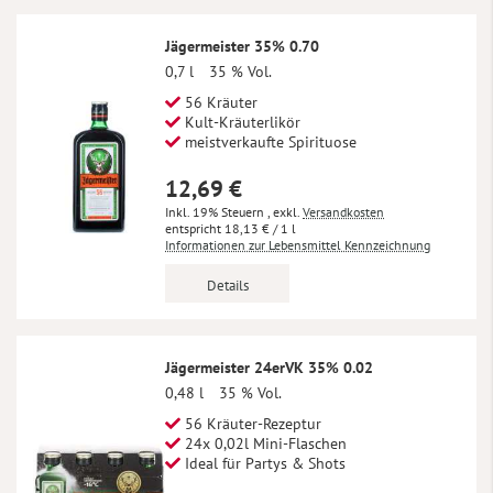
Jägermeister 35% 0.70
0,7 l
35 % Vol.
56 Kräuter
Kult-Kräuterlikör
meistverkaufte Spirituose
12,69 €
Inkl. 19% Steuern
,
exkl.
Versandkosten
18,13 €
/ 1 l
Informationen zur Lebensmittel Kennzeichnung
Details
Jägermeister 24erVK 35% 0.02
0,48 l
35 % Vol.
56 Kräuter-Rezeptur
24x 0,02l Mini-Flaschen
Ideal für Partys & Shots