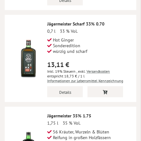
Details
Jägermeister Scharf 33% 0.70
0,7 l
33 % Vol.
Hot Ginger
Sonderedition
würzig und scharf
13,11 €
Inkl. 19% Steuern
,
exkl.
Versandkosten
18,73 €
/ 1 l
Informationen zur Lebensmittel Kennzeichnung
Details
Jägermeister 35% 1.75
1,75 l
35 % Vol.
56 Kräuter, Wurzeln & Blüten
Reifung in großen Holzfässern