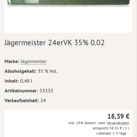
Zum
Jägermeister 24erVK 35% 0.02
Anfang
der
Bildergalerie
Mehr
Marke
Jägermeister
springen
Informationen
Alkoholgehalt
35 % Vol.
Inhalt
0,48 l
Artikelnummer
53333
Verkaufseinheit
24
18,39 €
Inkl. 19% Steuern
,
exkl.
Versandkosten
38,31 €
/ 1 l
Lieferzeit
1-3 Tage