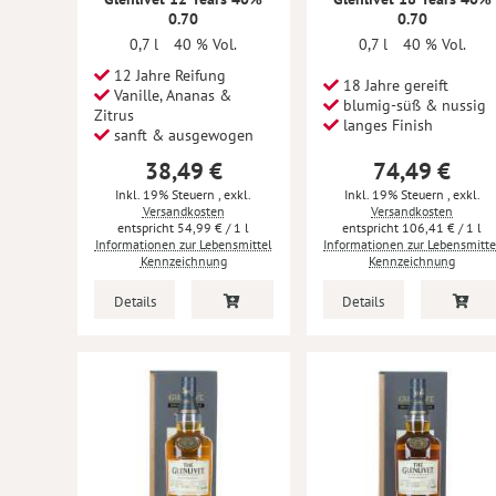
0.70
0.70
0,7 l
40 % Vol.
0,7 l
40 % Vol.
12 Jahre Reifung
18 Jahre gereift
Vanille, Ananas &
blumig-süß & nussig
Zitrus
langes Finish
sanft & ausgewogen
38,49 €
74,49 €
Inkl. 19% Steuern
,
exkl.
Inkl. 19% Steuern
,
exkl.
Versandkosten
Versandkosten
54,99 €
/ 1 l
106,41 €
/ 1 l
Informationen zur Lebensmittel
Informationen zur Lebensmitte
Kennzeichnung
Kennzeichnung
Details
Details