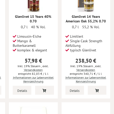
Glenlivet 15 Years 40%
Glenlivet 14 Years
0.70
American Oak 55,2% 0.70
0,7 l
40 % Vol.
0,7 l
55,2 % Vol.
Limousin-Eiche
Limitiert
Mango &
Single Cask Strength
Butterkaramell
Abfüllung
komplex & elegant
typisch Glenlivet
57,98 €
238,50 €
Inkl. 19% Steuern
,
exkl.
Inkl. 19% Steuern
,
exkl.
Versandkosten
Versandkosten
82,83 €
/ 1 l
340,71 €
/ 1 l
l
Informationen zur Lebensmittel
Informationen zur Lebensmittel
Kennzeichnung
Kennzeichnung
Details
Details