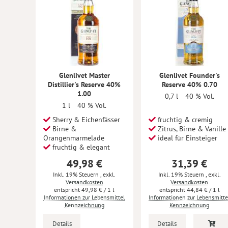
Glenlivet Master
Glenlivet Founder's
Distillier's Reserve 40%
Reserve 40% 0.70
1.00
0,7 l
40 % Vol.
1 l
40 % Vol.
Sherry & Eichenfässer
fruchtig & cremig
Birne &
Zitrus, Birne & Vanille
Orangenmarmelade
ideal für Einsteiger
fruchtig & elegant
49,98 €
31,39 €
Inkl. 19% Steuern
,
exkl.
Inkl. 19% Steuern
,
exkl.
Versandkosten
Versandkosten
49,98 €
/ 1 l
44,84 €
/ 1 l
Informationen zur Lebensmittel
Informationen zur Lebensmitte
Kennzeichnung
Kennzeichnung
Details
Details