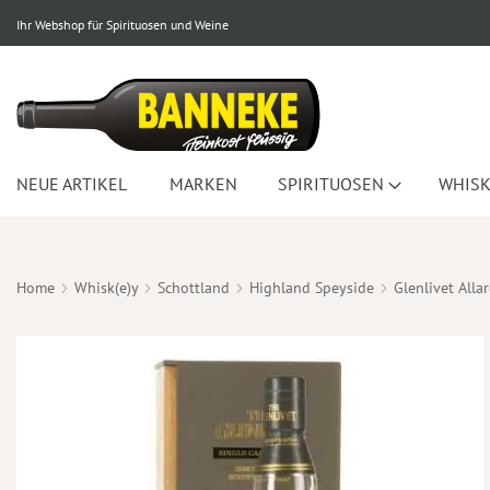
Ihr Webshop für Spirituosen und Weine
NEUE ARTIKEL
MARKEN
SPIRITUOSEN
WHISK
Home
Whisk(e)y
Schottland
Highland Speyside
Glenlivet All
Zum
Ende
der
Bildergalerie
springen