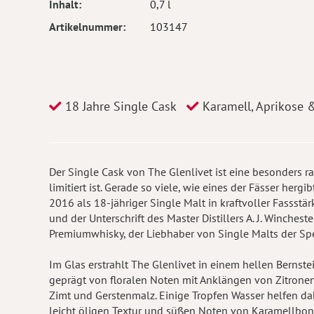
Inhalt
0,7 l
Artikelnummer
103147
18 Jahre Single Cask
Karamell, Aprikose 
Der Single Cask von The Glenlivet ist eine besonders r
limitiert ist. Gerade so viele, wie eines der Fässer her
2016 als 18-jähriger Single Malt in kraftvoller Fassstä
und der Unterschrift des Master Distillers A. J. Winchest
Premiumwhisky, der Liebhaber von Single Malts der Sp
Im Glas erstrahlt The Glenlivet in einem hellen Bernste
geprägt von floralen Noten mit Anklängen von Zitrone
Zimt und Gerstenmalz. Einige Tropfen Wasser helfen da
leicht öligen Textur und süßen Noten von Karamellbo