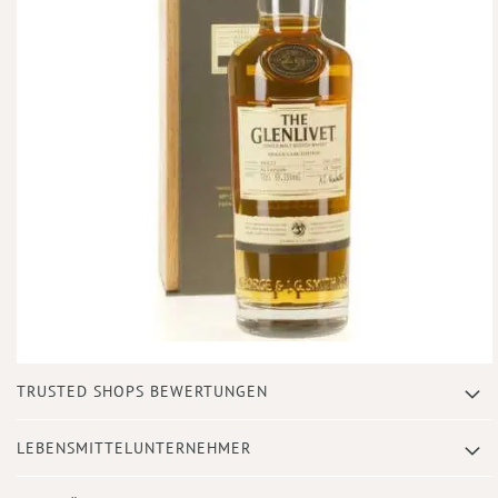
Zum
TRUSTED SHOPS BEWERTUNGEN
Anfang
der
Bildergalerie
LEBENSMITTELUNTERNEHMER
springen