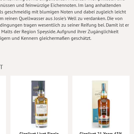
elnüssen und feinwürzige Eichennoten. Im lang anhaltenden
 als geschmeidig mit blumigen Noten und dabei zugleich leicht
em reinen Quellwasser aus Josie's Well zu verdanken. Die von
ngungen tragen wesentlich zu seiner Reifung bei. Damit ist er
 Malts der Region Speyside. Aufgrund ihrer Zugänglichkeit
eigern und Kennern gleichermaßen geschätzt.
T
Glenlivet Livet Single
Glenlivet 21 Years 43%