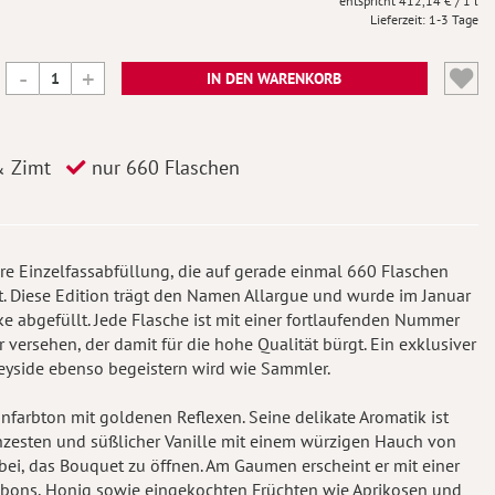
412,14 €
/ 1 l
Lieferzeit
1-3 Tage
IN DEN WARENKORB
& Zimt
nur 660 Flaschen
are Einzelfassabfüllung, die auf gerade einmal 660 Flaschen
gibt. Diese Edition trägt den Namen Allargue und wurde im Januar
rke abgefüllt. Jede Flasche ist mit einer fortlaufenden Nummer
er versehen, der damit für die hohe Qualität bürgt. Ein exklusiver
eyside ebenso begeistern wird wie Sammler.
infarbton mit goldenen Reflexen. Seine delikate Aromatik ist
nzesten und süßlicher Vanille mit einem würzigen Hauch von
bei, das Bouquet zu öffnen. Am Gaumen erscheint er mit einer
nbons, Honig sowie eingekochten Früchten wie Aprikosen und