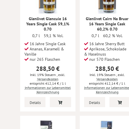
Glenlivet Glencuie 16
Glenlivet Cairn Na Bruar
Years Single Cask 59,1%
16 Years Single Cask
0.70
60,2% 0.70
0,7 l
59,1 % Vol.
0,7 l
60,2 % Vol.
16 Jahre Single Cask
16 Jahre Sherry Butt
Ananas, Karamell &
Aprikose, Schokolade
Vanille
& Haselnuss
nur 265 Flaschen
nur 570 Flaschen
288,50 €
288,50 €
Inkl. 19% Steuern
,
exkl.
Inkl. 19% Steuern
,
exkl.
Versandkosten
Versandkosten
412,14 €
/ 1 l
412,14 €
/ 1 l
Informationen zur Lebensmittel
Informationen zur Lebensmitte
Kennzeichnung
Kennzeichnung
Details
Details