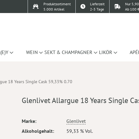
Produktsortiment
Lieferzeit
Nur 5,90
5.000 Artikel
2-3 Tage
Ab 100 €
(E)Y
WEIN
SEKT & CHAMPAGNER
LIKÖR
APÉ
argue 18 Years Single Cask 59,33% 0.70
Glenlivet Allargue 18 Years Single C
Mehr
Marke
Glenlivet
Informationen
Alkoholgehalt
59,33 % Vol.