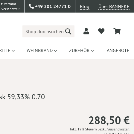
 € Versand
+49 201 24771 0
Blog
Über BANNEKE
 versandfrei*
Suche
RITIF
WEINBRAND
ZUBEHÖR
ANGEBOTE
ask 59,33% 0.70
288,50 €
Inkl. 19% Steuern
,
exkl.
Versandkosten