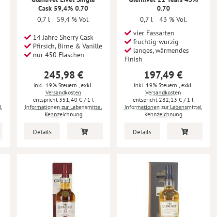
Cask 59,4% 0.70
0.70
0,7 l
59,4 % Vol.
0,7 l
43 % Vol.
vier Fassarten
14 Jahre Sherry Cask
fruchtig-würzig
Pfirsich, Birne & Vanille
langes, wärmendes
nur 450 Flaschen
Finish
245,98 €
197,49 €
Inkl. 19% Steuern
,
exkl.
Inkl. 19% Steuern
,
exkl.
Versandkosten
Versandkosten
351,40 €
/ 1 l
282,13 €
/ 1 l
l
Informationen zur Lebensmittel
Informationen zur Lebensmittel
Kennzeichnung
Kennzeichnung
Details
Details