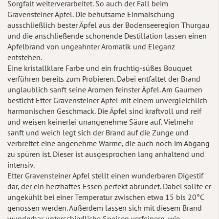
Sorgfalt weiterverarbeitet. So auch der Fall beim
Gravensteiner Apfel. Die behutsame Einmaischung
ausschließlich bester Äpfel aus der Bodenseeregion Thurgau
und die anschließende schonende Destillation lassen einen
Apfelbrand von ungeahnter Aromatik und Eleganz
entstehen.
Eine kristallklare Farbe und ein fruchtig-süßes Bouquet
verführen bereits zum Probieren. Dabei entfaltet der Brand
unglaublich sanft seine Aromen feinster Äpfel. Am Gaumen
besticht Etter Gravensteiner Apfel mit einem unvergleichlich
harmonischen Geschmack. Die Äpfel sind kraftvoll und reif
und weisen keinerlei unangenehme Säure auf. Vielmehr
sanft und weich legt sich der Brand auf die Zunge und
verbreitet eine angenehme Wärme, die auch noch im Abgang
zu spüren ist. Dieser ist ausgesprochen lang anhaltend und
intensiv.
Etter Gravensteiner Apfel stellt einen wunderbaren Digestif
dar, der ein herzhaftes Essen perfekt abrundet. Dabei sollte er
ungekühlt bei einer Temperatur zwischen etwa 15 bis 20°C
genossen werden. Außerdem lassen sich mit diesem Brand
wunderbar unterschiedliche Speisen verfeinern, wie