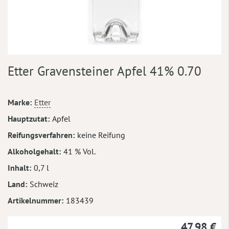
Zum
Etter Gravensteiner Apfel 41% 0.70
Anfang
der
Bildergalerie
Mehr
Marke
Etter
springen
Informationen
Hauptzutat
Apfel
Reifungsverfahren
keine Reifung
Alkoholgehalt
41 % Vol.
Inhalt
0,7 l
Land
Schweiz
Artikelnummer
183439
47,98 €