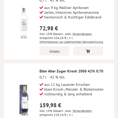
0,7 l
42 % Vol.
aus 9 kg Walliser Aprikosen
zartes, intensives Aprikosenaroma
harmonisch & fruchtiger Edelbrand
72,98 €
Inkl. 19% Steuern
,
exkl.
Versandkosten
104,26 €
/ 1 l
Informationen zur Lebensmittel Kennzeichnung
Details
Etter Alter Zuger Kirsch 2008 42% 0.70
0,7 l
42 % Vol.
aus 11 kg Lauerzer Kirschen
klare Kirsch-, Mandel- & Blütennoten
vollmundig & lang anhaltend
159,98 €
Inkl. 19% Steuern
,
exkl.
Versandkosten
228,54 €
/ 1 l