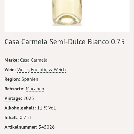
Zum
Casa Carmela Semi-Dulce Blanco 0.75
Anfang
der
Bildergalerie
Mehr
Marke
Casa Carmela
springen
Informationen
Wein
Weiss
,
Fruchtig & Weich
Region
Spanien
Rebsorte
Macabeo
Vintage
2025
Alkoholgehalt
11 % Vol.
Inhalt
0,75 l
Artikelnummer
345026