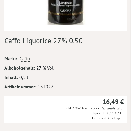
Zum
Caffo Liquorice 27% 0.50
Anfang
der
Bildergalerie
Mehr
Marke
Caffo
springen
Informationen
Alkoholgehalt
27 % Vol.
Inhalt
0,5 l
Artikelnummer
131027
16,49 €
Inkl. 19% Steuern
,
exkl.
Versandkosten
32,98 €
/ 1 l
Lieferzeit
2-3 Tage