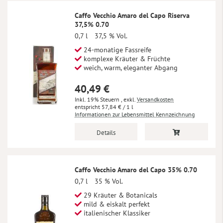
Caffo Vecchio Amaro del Capo Riserva
37,5% 0.70
0,7 l
37,5 % Vol.
24-monatige Fassreife
komplexe Kräuter & Früchte
weich, warm, eleganter Abgang
40,49 €
Inkl. 19% Steuern
,
exkl.
Versandkosten
57,84 €
/ 1 l
Informationen zur Lebensmittel Kennzeichnung
Details
Caffo Vecchio Amaro del Capo 35% 0.70
0,7 l
35 % Vol.
29 Kräuter & Botanicals
mild & eiskalt perfekt
italienischer Klassiker