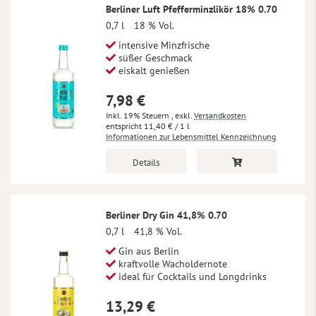
Berliner Luft Pfefferminzlikör 18% 0.70
0,7 l
18 % Vol.
intensive Minzfrische
süßer Geschmack
eiskalt genießen
7,98 €
Inkl. 19% Steuern
,
exkl.
Versandkosten
11,40 €
/ 1 l
Informationen zur Lebensmittel Kennzeichnung
Details
Berliner Dry Gin 41,8% 0.70
0,7 l
41,8 % Vol.
Gin aus Berlin
kraftvolle Wacholdernote
ideal für Cocktails und Longdrinks
13,29 €