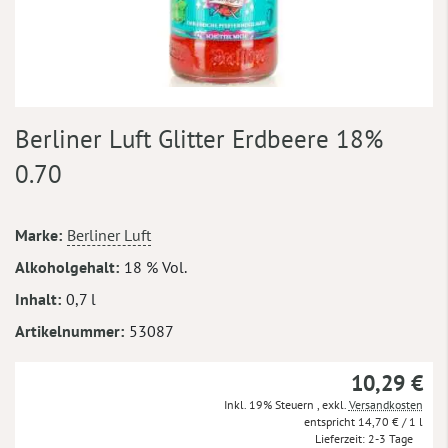
Zum
Berliner Luft Glitter Erdbeere 18%
Anfang
der
0.70
Bildergalerie
springen
Mehr
Marke
Berliner Luft
Informationen
Alkoholgehalt
18 % Vol.
Inhalt
0,7 l
Artikelnummer
53087
10,29 €
Inkl. 19% Steuern
,
exkl.
Versandkosten
14,70 €
/ 1 l
Lieferzeit
2-3 Tage