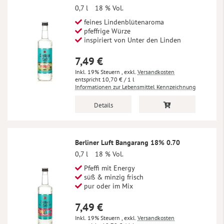
0,7 l
18 % Vol.
feines Lindenblütenaroma
pfeffrige Würze
inspiriert von Unter den Linden
7,49 €
Inkl. 19% Steuern
,
exkl.
Versandkosten
10,70 €
/ 1 l
Informationen zur Lebensmittel Kennzeichnung
Details
Berliner Luft Bangarang 18% 0.70
0,7 l
18 % Vol.
Pfeffi mit Energy
süß & minzig frisch
pur oder im Mix
7,49 €
Inkl. 19% Steuern
,
exkl.
Versandkosten