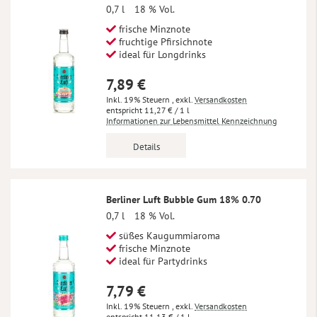
0,7 l
18 % Vol.
frische Minznote
fruchtige Pfirsichnote
ideal für Longdrinks
7,89 €
Inkl. 19% Steuern
,
exkl.
Versandkosten
11,27 €
/ 1 l
Informationen zur Lebensmittel Kennzeichnung
Details
Berliner Luft Bubble Gum 18% 0.70
0,7 l
18 % Vol.
süßes Kaugummiaroma
frische Minznote
ideal für Partydrinks
7,79 €
Inkl. 19% Steuern
,
exkl.
Versandkosten
11,13 €
/ 1 l