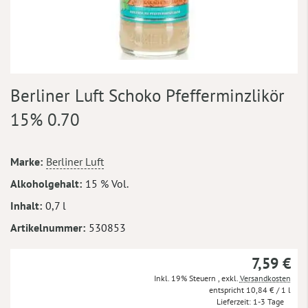
Zum
Berliner Luft Schoko Pfefferminzlikör
Anfang
der
15% 0.70
Bildergalerie
springen
Mehr
Marke
Berliner Luft
Informationen
Alkoholgehalt
15 % Vol.
Inhalt
0,7 l
Artikelnummer
530853
7,59 €
Inkl. 19% Steuern
,
exkl.
Versandkosten
10,84 €
/ 1 l
Lieferzeit
1-3 Tage