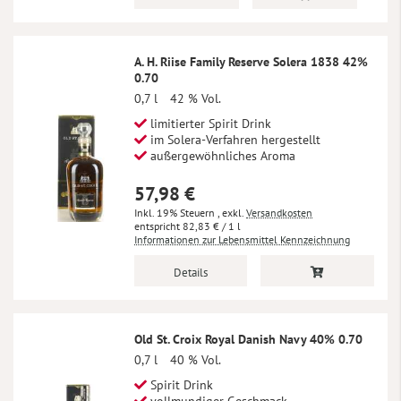
A. H. Riise Family Reserve Solera 1838 42%
0.70
0,7 l
42 % Vol.
limitierter Spirit Drink
im Solera-Verfahren hergestellt
außergewöhnliches Aroma
57,98 €
Inkl. 19% Steuern
,
exkl.
Versandkosten
82,83 €
/ 1 l
Informationen zur Lebensmittel Kennzeichnung
Details
Old St. Croix Royal Danish Navy 40% 0.70
0,7 l
40 % Vol.
Spirit Drink