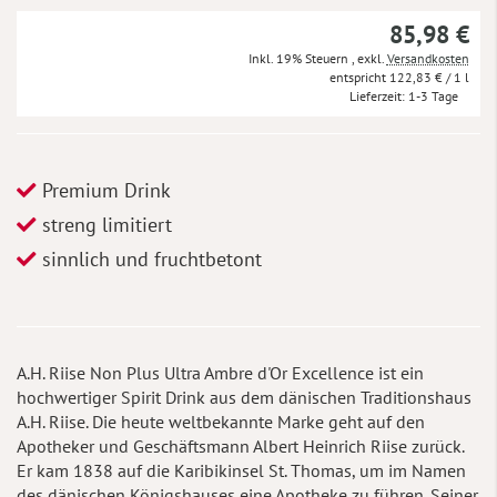
85,98 €
Inkl. 19% Steuern
,
exkl.
Versandkosten
122,83 €
/ 1 l
Lieferzeit
1-3 Tage
Premium Drink
streng limitiert
sinnlich und fruchtbetont
A.H. Riise Non Plus Ultra Ambre d'Or Excellence ist ein
hochwertiger Spirit Drink aus dem dänischen Traditionshaus
A.H. Riise. Die heute weltbekannte Marke geht auf den
Apotheker und Geschäftsmann Albert Heinrich Riise zurück.
Er kam 1838 auf die Karibikinsel St. Thomas, um im Namen
des dänischen Königshauses eine Apotheke zu führen. Seiner