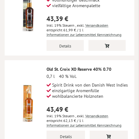
vollmundiger Geschmack
vielfältige Aromenpalette
43,39 €
Inkl. 19% Steuern
,
exkl.
Versandkosten
61,99 €
/ 1 l
Informationen zur Lebensmittel Kennzeichnung
Details
Old St. Croix XO Reserve 40% 0.70
0,7 l
40 % Vol.
Spirit Drink von den Danish West Indies
einzigartige Aromenfülle
wohlbalancierte Holznoten
43,49 €
Inkl. 19% Steuern
,
exkl.
Versandkosten
62,13 €
/ 1 l
Informationen zur Lebensmittel Kennzeichnung
Details