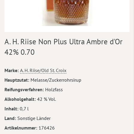
Zum
A. H. Riise Non Plus Ultra Ambre d'Or
Anfang
der
42% 0.70
Bildergalerie
springen
Mehr
Marke
A. H. Riise/Old St. Croix
Informationen
Hauptzutat
Melasse/Zuckerrohrsirup
Reifungsverfahren
Holzfass
Alkoholgehalt
42 % Vol.
Inhalt
0,7 l
Land
Sonstige Länder
Artikelnummer
176426