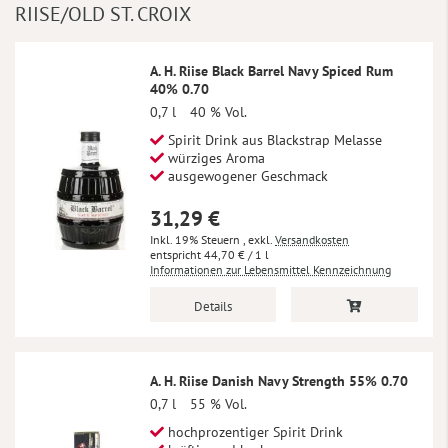
RIISE/OLD ST. CROIX
A. H. Riise Black Barrel Navy Spiced Rum
40% 0.70
0,7 l
40 % Vol.
Spirit Drink aus Blackstrap Melasse
würziges Aroma
ausgewogener Geschmack
31,29 €
Inkl. 19% Steuern
,
exkl.
Versandkosten
44,70 €
/ 1 l
Informationen zur Lebensmittel Kennzeichnung
Details
A. H. Riise Danish Navy Strength 55% 0.70
0,7 l
55 % Vol.
hochprozentiger Spirit Drink