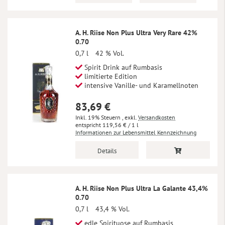
A. H. Riise Non Plus Ultra Very Rare 42%
0.70
0,7 l
42 % Vol.
Spirit Drink auf Rumbasis
limitierte Edition
intensive Vanille- und Karamellnoten
83,69 €
Inkl. 19% Steuern
,
exkl.
Versandkosten
119,56 €
/ 1 l
Informationen zur Lebensmittel Kennzeichnung
Details
A. H. Riise Non Plus Ultra La Galante 43,4%
0.70
0,7 l
43,4 % Vol.
edle Spirituose auf Rumbasis