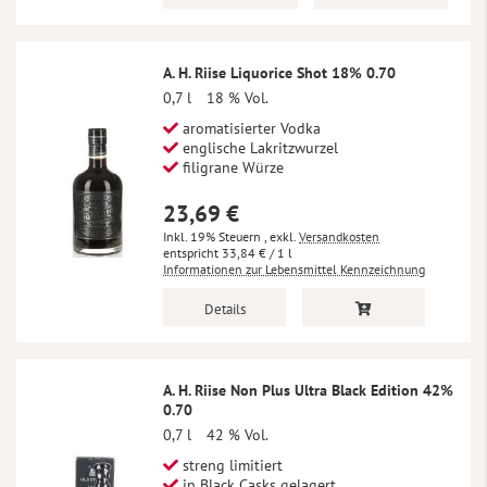
A. H. Riise Liquorice Shot 18% 0.70
0,7 l
18 % Vol.
aromatisierter Vodka
englische Lakritzwurzel
filigrane Würze
23,69 €
Inkl. 19% Steuern
,
exkl.
Versandkosten
33,84 €
/ 1 l
Informationen zur Lebensmittel Kennzeichnung
Details
A. H. Riise Non Plus Ultra Black Edition 42%
0.70
0,7 l
42 % Vol.
streng limitiert
in Black Casks gelagert