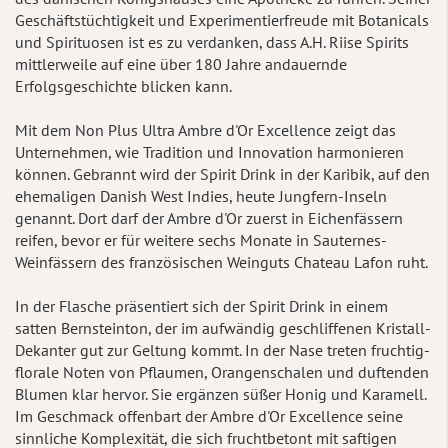
Geschäftstüchtigkeit und Experimentierfreude mit Botanicals
und Spirituosen ist es zu verdanken, dass A.H. Riise Spirits
mittlerweile auf eine über 180 Jahre andauernde
Erfolgsgeschichte blicken kann.
Mit dem Non Plus Ultra Ambre d'Or Excellence zeigt das
Unternehmen, wie Tradition und Innovation harmonieren
können. Gebrannt wird der Spirit Drink in der Karibik, auf den
ehemaligen Danish West Indies, heute Jungfern-Inseln
genannt. Dort darf der Ambre d'Or zuerst in Eichenfässern
reifen, bevor er für weitere sechs Monate in Sauternes-
Weinfässern des französischen Weinguts Chateau Lafon ruht.
In der Flasche präsentiert sich der Spirit Drink in einem
satten Bernsteinton, der im aufwändig geschliffenen Kristall-
Dekanter gut zur Geltung kommt. In der Nase treten fruchtig-
florale Noten von Pflaumen, Orangenschalen und duftenden
Blumen klar hervor. Sie ergänzen süßer Honig und Karamell.
Im Geschmack offenbart der Ambre d'Or Excellence seine
sinnliche Komplexität, die sich fruchtbetont mit saftigen