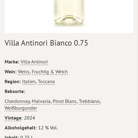
Zum
Villa Antinori Bianco 0.75
Anfang
der
Bildergalerie
Mehr
Marke
Villa Antinori
springen
Informationen
Wein
Weiss
,
Fruchtig & Weich
Region
Italien
,
Toscana
Rebsorte
Chardonnay
,
Malvasia
,
Pinot Blanc
,
Trebbiano
,
Weißburgunder
Vintage
2024
Alkoholgehalt
12 % Vol.
Inhalt
0,75 l