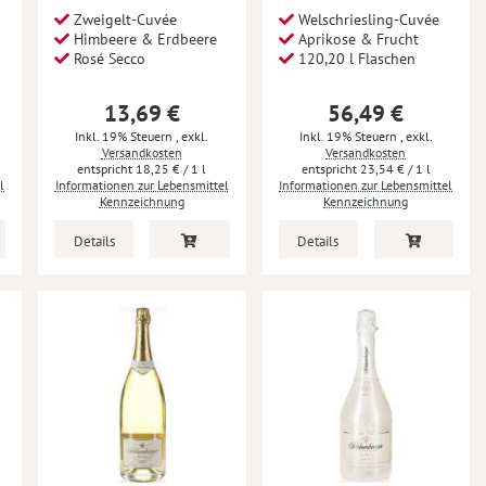
Zweigelt-Cuvée
Welschriesling-Cuvée
Himbeere & Erdbeere
Aprikose & Frucht
Rosé Secco
120,20 l Flaschen
13,69 €
56,49 €
Inkl. 19% Steuern
,
exkl.
Inkl. 19% Steuern
,
exkl.
Versandkosten
Versandkosten
18,25 €
/ 1 l
23,54 €
/ 1 l
l
Informationen zur Lebensmittel
Informationen zur Lebensmittel
Kennzeichnung
Kennzeichnung
Details
Details