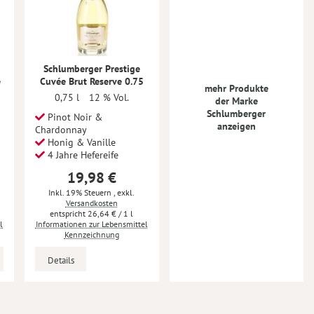
Schlumberger Prestige
e
Cuvée Brut Reserve 0.75
mehr Produkte
0,75 l
12 % Vol.
der Marke
Schlumberger
Pinot Noir &
anzeigen
Chardonnay
Honig & Vanille
4 Jahre Hefereife
19,98 €
Inkl. 19% Steuern
,
exkl.
Versandkosten
26,64 €
/ 1 l
l
Informationen zur Lebensmittel
Kennzeichnung
Details