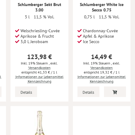
Schlumberger Sekt Brut
Schlumberger White Ice
3.00
Secco 0.75
3 l
11,5 % Vol.
0,75 l
11,5 % Vol.
Welschriesling-Cuvée
Chardonnay-Cuvée
Aprikose & Frucht
Apfel & Aprikose
3,0 L Jeroboam
Ice Secco
123,98 €
14,49 €
Inkl. 19% Steuern
,
exkl.
Inkl. 19% Steuern
,
exkl.
Versandkosten
Versandkosten
41,33 €
/ 1 l
19,32 €
/ 1 l
l
Informationen zur Lebensmittel
Informationen zur Lebensmittel
Kennzeichnung
Kennzeichnung
Details
Details