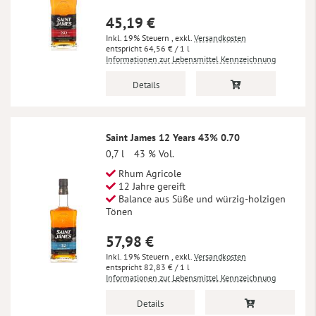
45,19 €
Inkl. 19% Steuern
,
exkl.
Versandkosten
64,56 €
/ 1 l
Informationen zur Lebensmittel Kennzeichnung
Details
Saint James 12 Years 43% 0.70
0,7 l
43 % Vol.
Rhum Agricole
12 Jahre gereift
Balance aus Süße und würzig-holzigen
Tönen
57,98 €
Inkl. 19% Steuern
,
exkl.
Versandkosten
82,83 €
/ 1 l
Informationen zur Lebensmittel Kennzeichnung
Details