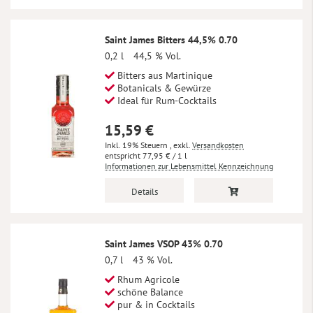
Saint James Bitters 44,5% 0.70
0,2 l
44,5 % Vol.
Bitters aus Martinique
Botanicals & Gewürze
Ideal für Rum-Cocktails
15,59 €
Inkl. 19% Steuern
,
exkl.
Versandkosten
77,95 €
/ 1 l
Informationen zur Lebensmittel Kennzeichnung
Details
Saint James VSOP 43% 0.70
0,7 l
43 % Vol.
Rhum Agricole
schöne Balance
pur & in Cocktails