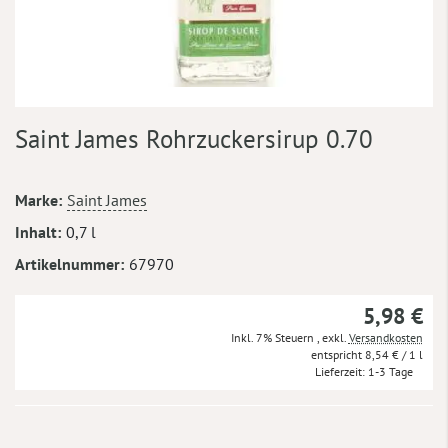
Zum
Saint James Rohrzuckersirup 0.70
Anfang
der
Bildergalerie
Mehr
Marke
Saint James
springen
Informationen
Inhalt
0,7 l
Artikelnummer
67970
5,98 €
Inkl. 7% Steuern
,
exkl.
Versandkosten
8,54 €
/ 1 l
Lieferzeit
1-3 Tage