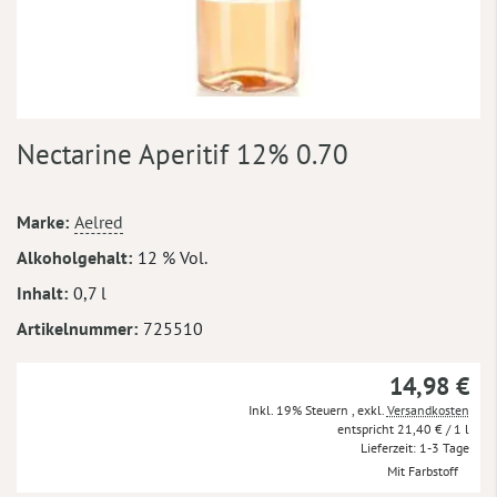
Zum
Nectarine Aperitif 12% 0.70
Anfang
der
Bildergalerie
Mehr
Marke
Aelred
springen
Informationen
Alkoholgehalt
12 % Vol.
Inhalt
0,7 l
Artikelnummer
725510
14,98 €
Inkl. 19% Steuern
,
exkl.
Versandkosten
21,40 €
/ 1 l
Lieferzeit
1-3 Tage
Mit Farbstoff