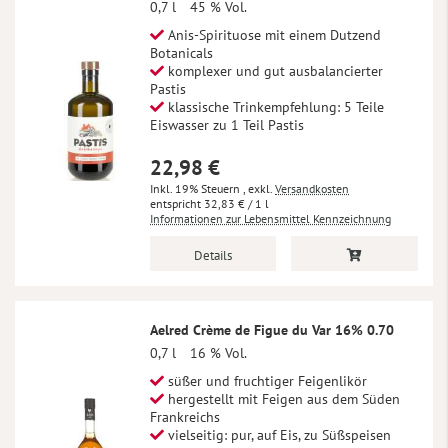
0,7 l
45 % Vol.
Anis-Spirituose mit einem Dutzend
Botanicals
komplexer und gut ausbalancierter
Pastis
klassische Trinkempfehlung: 5 Teile
Eiswasser zu 1 Teil Pastis
22,98 €
Inkl. 19% Steuern
,
exkl.
Versandkosten
32,83 €
/ 1 l
Informationen zur Lebensmittel Kennzeichnung
Details
Aelred Crème de Figue du Var 16% 0.70
0,7 l
16 % Vol.
süßer und fruchtiger Feigenlikör
hergestellt mit Feigen aus dem Süden
Frankreichs
vielseitig: pur, auf Eis, zu Süßspeisen