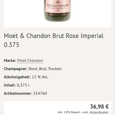
Zum
Moet & Chandon Brut Rose Imperial
Anfang
der
0.375
Bildergalerie
springen
Mehr
Marke
Moet Chandon
Informationen
Champagner
Rosé, Brut, Trocken
Alkoholgehalt
12 % Vol.
Inhalt
0,375 l
Artikelnummer
254760
36,98 €
Inkl. 19% Steuern
,
exkl.
Versandkosten