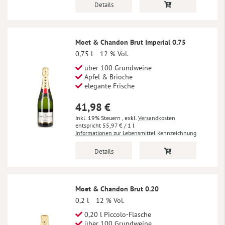
Details
Moet & Chandon Brut Imperial 0.75
0,75 l
12 % Vol.
über 100 Grundweine
Apfel & Brioche
elegante Frische
41,98 €
Inkl. 19% Steuern
,
exkl.
Versandkosten
55,97 €
/ 1 l
Informationen zur Lebensmittel Kennzeichnung
Details
Moet & Chandon Brut 0.20
0,2 l
12 % Vol.
0,20 l Piccolo-Flasche
über 100 Grundweine