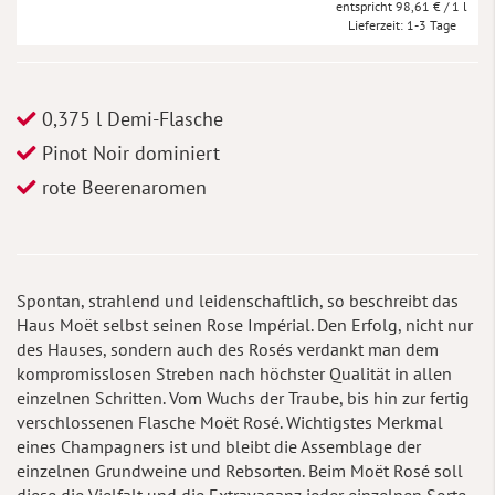
98,61 €
/ 1 l
Lieferzeit
1-3 Tage
0,375 l Demi-Flasche
Pinot Noir dominiert
rote Beerenaromen
Spontan, strahlend und leidenschaftlich, so beschreibt das
Haus Moët selbst seinen Rose Impérial. Den Erfolg, nicht nur
des Hauses, sondern auch des Rosés verdankt man dem
kompromisslosen Streben nach höchster Qualität in allen
einzelnen Schritten. Vom Wuchs der Traube, bis hin zur fertig
verschlossenen Flasche Moët Rosé. Wichtigstes Merkmal
eines Champagners ist und bleibt die Assemblage der
einzelnen Grundweine und Rebsorten. Beim Moët Rosé soll
diese die Vielfalt und die Extravaganz jeder einzelnen Sorte