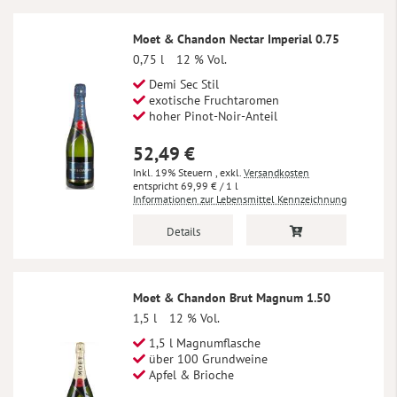
Moet & Chandon Nectar Imperial 0.75
0,75 l
12 % Vol.
Demi Sec Stil
exotische Fruchtaromen
hoher Pinot-Noir-Anteil
52,49 €
Inkl. 19% Steuern
,
exkl.
Versandkosten
69,99 €
/ 1 l
Informationen zur Lebensmittel Kennzeichnung
Details
Moet & Chandon Brut Magnum 1.50
1,5 l
12 % Vol.
1,5 l Magnumflasche
über 100 Grundweine
Apfel & Brioche