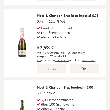
Moet & Chandon Brut Rose Imperial 0.75
0,75 l
12,5 % Vol.
Pinot Noir dominiert
rote Beerenaromen
elegante Perlage
52,98 €
Inkl. 19% Steuern
,
exkl.
Versandkosten
70,64 €
/ 1 l
Informationen zur Lebensmittel Kennzeichnung
Details
Moet & Chandon Brut Jeroboam 3.00
3 l
12 % Vol.
3,0 l Jeroboamflasche
über 100 Grundweine
Apfel & Brioche