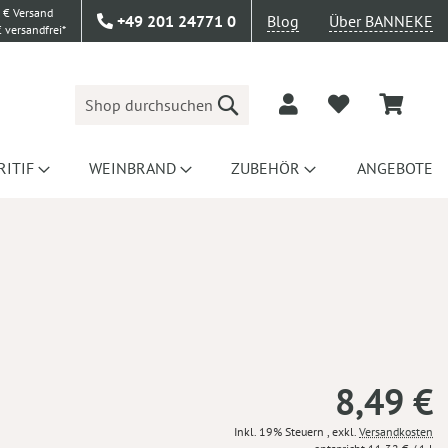
 € Versand
+49 201 24771 0
Blog
Über BANNEKE
 versandfrei*
Suche
RITIF
WEINBRAND
ZUBEHÖR
ANGEBOTE
8,49 €
Inkl. 19% Steuern
,
exkl.
Versandkosten