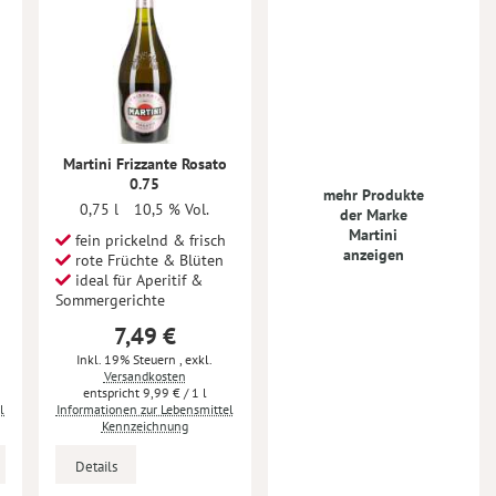
Martini Frizzante Rosato
0.75
mehr Produkte
0,75 l
10,5 % Vol.
der Marke
Martini
fein prickelnd & frisch
anzeigen
rote Früchte & Blüten
ideal für Aperitif &
Sommergerichte
7,49 €
Inkl. 19% Steuern
,
exkl.
Versandkosten
9,99 €
/ 1 l
l
Informationen zur Lebensmittel
Kennzeichnung
Details