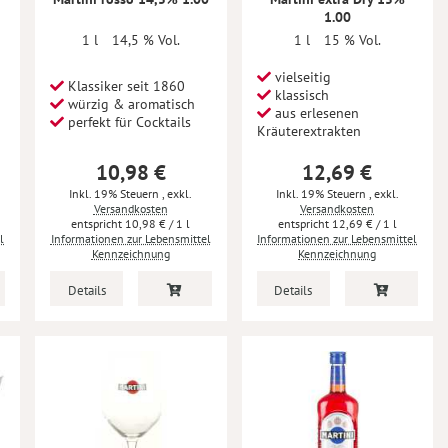
1.00
1 l
14,5 % Vol.
1 l
15 % Vol.
vielseitig
Klassiker seit 1860
klassisch
würzig & aromatisch
aus erlesenen
perfekt für Cocktails
Kräuterextrakten
10,98 €
12,69 €
Inkl. 19% Steuern
,
exkl.
Inkl. 19% Steuern
,
exkl.
Versandkosten
Versandkosten
10,98 €
/ 1 l
12,69 €
/ 1 l
l
Informationen zur Lebensmittel
Informationen zur Lebensmittel
Kennzeichnung
Kennzeichnung
Details
Details