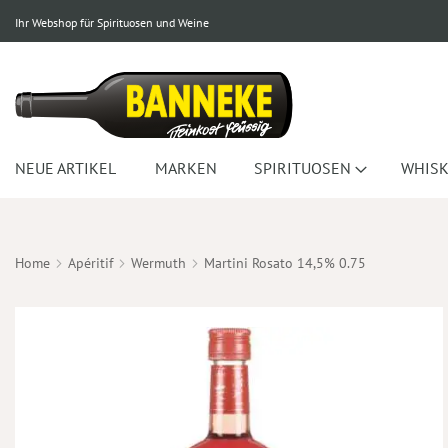
Ihr Webshop für Spirituosen und Weine
NEUE ARTIKEL
MARKEN
SPIRITUOSEN
WHISK
Home
Apéritif
Wermuth
Martini Rosato 14,5% 0.75
Zum
Ende
der
Bildergalerie
springen