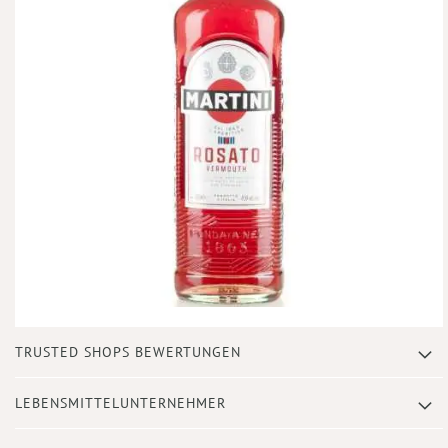
Zum
TRUSTED SHOPS BEWERTUNGEN
Anfang
der
Bildergalerie
LEBENSMITTELUNTERNEHMER
springen