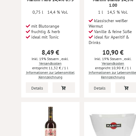
1.00
0,75 l
14,4 % Vol.
1 l
14,5 % Vol.
klassischer weißer
mit Blutorange
Wermut
fruchtig & herb
Vanille & feine Süße
ideal mit Tonic
ideal für Aperitif &
Drinks
8,49 €
10,90 €
Inkl. 19% Steuern
,
exkl.
Inkl. 19% Steuern
,
exkl.
Versandkosten
Versandkosten
11,32 €
/ 1 l
10,90 €
/ 1 l
Informationen zur Lebensmittel
Informationen zur Lebensmitte
Kennzeichnung
Kennzeichnung
Details
Details