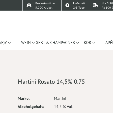
Produktsortiment
Lieferzeit
Nur 5,90
5.000 Artikel
2-3 Tage
Ab 100 €
(E)Y
WEIN
SEKT & CHAMPAGNER
LIKÖR
APÉ
Martini Rosato 14,5% 0.75
Mehr
Marke
Martini
Informationen
Alkoholgehalt
14,5 % Vol.