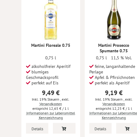
Martini Floreale 0.75
Martini Prosecco
Spumante 0.75
0,75 l
0,75 l
11,5 % Vol.
alkoholfreier Aperitif
feine, langanhaltende
blumiges
Perlage
Geschmacksprofil
Apfel & Pfirsichnoten
perfekt auf Eis
perfekt als Aperitif
9,49 €
9,19 €
Inkl. 19% Steuern
,
exkl.
Inkl. 19% Steuern
,
exkl.
Versandkosten
Versandkosten
12,65 €
/ 1 l
12,25 €
/ 1 l
Informationen zur Lebensmittel
Informationen zur Lebensmitte
Kennzeichnung
Kennzeichnung
Details
Details