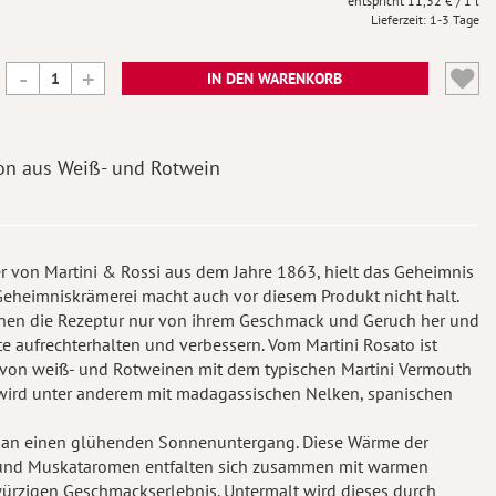
11,32 €
/ 1 l
Lieferzeit
1-3 Tage
IN DEN WARENKORB
n aus Weiß- und Rotwein
er von Martini & Rossi aus dem Jahre 1863, hielt das Geheimnis
Geheimniskrämerei macht auch vor diesem Produkt nicht halt.
nen die Rezeptur nur von ihrem Geschmack und Geruch her und
e aufrechterhalten und verbessern. Vom Martini Rosato ist
 von weiß- und Rotweinen mit dem typischen Martini Vermouth
n wird unter anderem mit madagassischen Nelken, spanischen
rt an einen glühenden Sonnenuntergang. Diese Wärme der
- und Muskataromen entfalten sich zusammen mit warmen
rzigen Geschmackserlebnis. Untermalt wird dieses durch