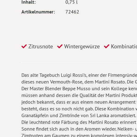
Inhalt
0,75 l
Artikelnummer
72462
Zitrusnote
Wintergewürze
Kombinatio
Das alte Tagebuch Luigi Rossi's, einer der Firmengründ
dieses neuen Vermouth-Rose, dem Martini Rosato. Die 
Der Master Blender Beppe Musso und sein Kollege ken
müssen anhand dessen die Qualität der Martini Produkt
jedoch bekannt, dass er aus einem neuen Arrangement
besteht, dass es so noch nicht gab. Diese Kombinatio
Granatäpfeln und Zimtrinde von Sri Lanka aromatisiert.
Die leuchtend rote Färbung des Martini Rosato erinne
Sonne findet sich auch in den Aromen wieder. Nelken
Zimtnoten am Gaumen zu einem komplexen intensiv-wü