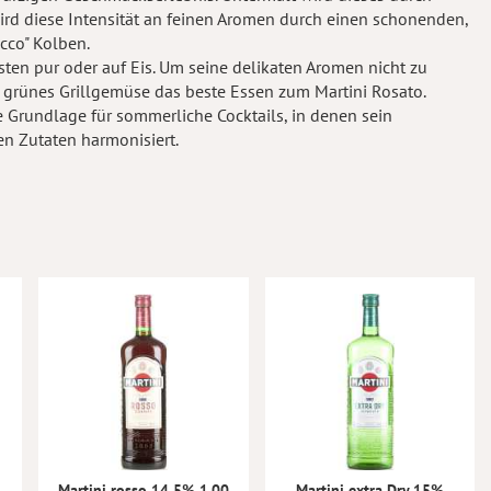
 wird diese Intensität an feinen Aromen durch einen schonenden,
cco" Kolben.
esten pur oder auf Eis. Um seine delikaten Aromen nicht zu
, grünes Grillgemüse das beste Essen zum Martini Rosato.
te Grundlage für sommerliche Cocktails, in denen sein
n Zutaten harmonisiert.
Martini rosso 14,5% 1.00
Martini extra Dry 15%