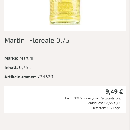
Zum
Martini Floreale 0.75
Anfang
der
Bildergalerie
Mehr
Marke
Martini
springen
Informationen
Inhalt
0,75 l
Artikelnummer
724629
9,49 €
Inkl. 19% Steuern
,
exkl.
Versandkosten
12,65 €
/ 1 l
Lieferzeit
1-3 Tage