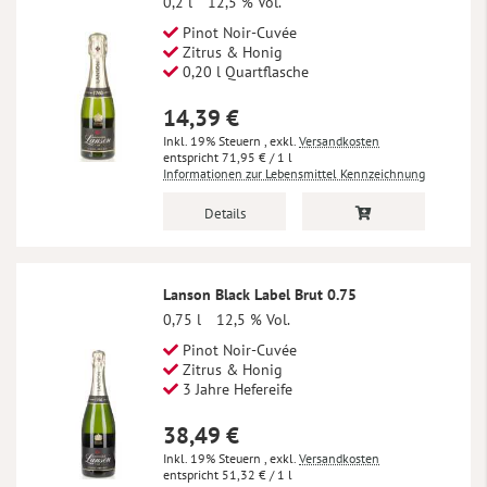
0,2 l
12,5 % Vol.
Pinot Noir-Cuvée
Zitrus & Honig
0,20 l Quartflasche
14,39 €
Inkl. 19% Steuern
,
exkl.
Versandkosten
71,95 €
/ 1 l
Informationen zur Lebensmittel Kennzeichnung
Details
Lanson Black Label Brut 0.75
0,75 l
12,5 % Vol.
Pinot Noir-Cuvée
Zitrus & Honig
3 Jahre Hefereife
38,49 €
Inkl. 19% Steuern
,
exkl.
Versandkosten
51,32 €
/ 1 l