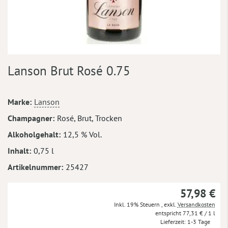
Zum
Lanson Brut Rosé 0.75
Anfang
der
Bildergalerie
Mehr
Marke
Lanson
springen
Informationen
Champagner
Rosé, Brut, Trocken
Alkoholgehalt
12,5 % Vol.
Inhalt
0,75 l
Artikelnummer
25427
57,98 €
Inkl. 19% Steuern
,
exkl.
Versandkosten
77,31 €
/ 1 l
Lieferzeit
1-3 Tage