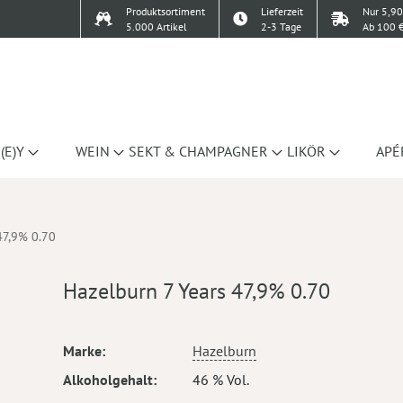
Produktsortiment
Lieferzeit
Nur 5,90
5.000 Artikel
2-3 Tage
Ab 100 €
(E)Y
WEIN
SEKT & CHAMPAGNER
LIKÖR
APÉ
47,9% 0.70
Hazelburn 7 Years 47,9% 0.70
Mehr
Marke
Hazelburn
Informationen
Alkoholgehalt
46 % Vol.