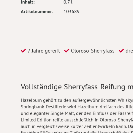
Inhalt
0,7 l
Artikelnummer
103689
7 Jahre gereift
Oloroso-Sherryfass
drei
Vollständige Sherryfass-Reifung 
Hazelburn gehört zu den außergewöhnlichsten Whisky
Springbank-Destillerie wird Hazelburn dreifach destilli
und eleganter Single Malt, der den Einfluss der Fassrei
Limited Edition reifte ausschließlich in Oloroso-Sherryf
auch in vergleichsweise kurzer Zeit entwickeln kann. Da
fruchtige Süße, würzige Tiefe und die Handschrift des