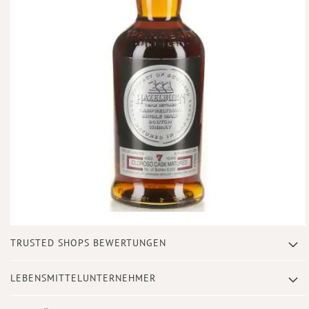
Zum
TRUSTED SHOPS BEWERTUNGEN
Anfang
der
Bildergalerie
LEBENSMITTELUNTERNEHMER
springen