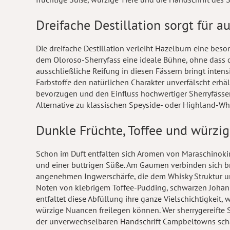
Dreifache Destillation sorgt für
Die dreifache Destillation verleiht Hazelburn eine bes
dem Oloroso-Sherryfass eine ideale Bühne, ohne dass d
ausschließliche Reifung in diesen Fässern bringt intens
Farbstoffe den natürlichen Charakter unverfälscht erhä
bevorzugen und den Einfluss hochwertiger Sherryfässer
Alternative zu klassischen Speyside- oder Highland-Wh
Dunkle Früchte, Toffee und würz
Schon im Duft entfalten sich Aromen von Maraschinoki
und einer buttrigen Süße. Am Gaumen verbinden sich br
angenehmen Ingwerschärfe, die dem Whisky Struktur un
Noten von klebrigem Toffee-Pudding, schwarzen Johann
entfaltet diese Abfüllung ihre ganze Vielschichtigkeit
würzige Nuancen freilegen können. Wer sherrygereifte S
der unverwechselbaren Handschrift Campbeltowns schätz