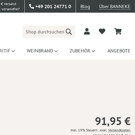
 € Versand
+49 201 24771 0
Blog
Über BANNEKE
 versandfrei*
Suche
RITIF
WEINBRAND
ZUBEHÖR
ANGEBOTE
91,95 €
Inkl. 19% Steuern
,
exkl.
Versandkosten