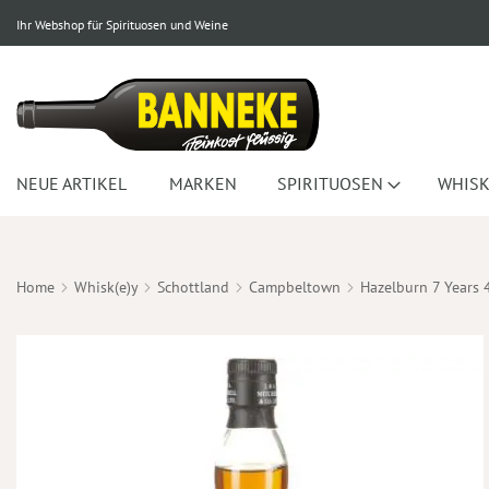
Ihr Webshop für Spirituosen und Weine
NEUE ARTIKEL
MARKEN
SPIRITUOSEN
WHISK
Home
Whisk(e)y
Schottland
Campbeltown
Hazelburn 7 Years 
Zum
Ende
der
Bildergalerie
springen