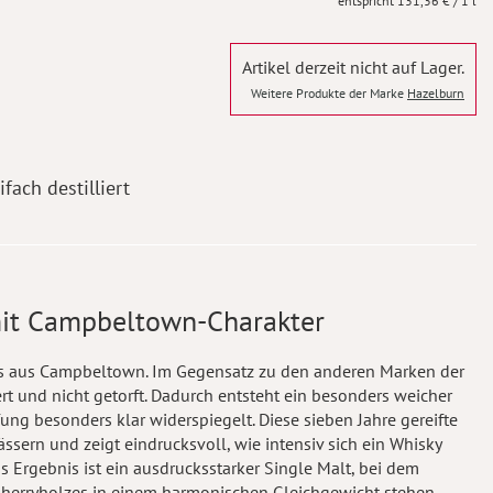
131,36 €
/ 1 l
Artikel derzeit nicht auf Lager.
Weitere Produkte der Marke
Hazelburn
fach destilliert
mit Campbeltown-Charakter
s aus Campbeltown. Im Gegensatz zu den anderen Marken der
ert und nicht getorft. Dadurch entsteht ein besonders weicher
fung besonders klar widerspiegelt. Diese sieben Jahre gereifte
ässern und zeigt eindrucksvoll, wie intensiv sich ein Whisky
s Ergebnis ist ein ausdrucksstarker Single Malt, bei dem
 Sherryholzes in einem harmonischen Gleichgewicht stehen.