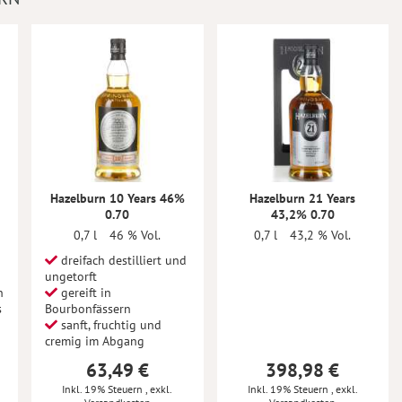
Hazelburn 10 Years 46%
Hazelburn 21 Years
0.70
43,2% 0.70
0,7 l
46 % Vol.
0,7 l
43,2 % Vol.
dreifach destilliert und
ungetorft
n
gereift in
s
Bourbonfässern
sanft, fruchtig und
cremig im Abgang
63,49 €
398,98 €
Inkl. 19% Steuern
,
exkl.
Inkl. 19% Steuern
,
exkl.