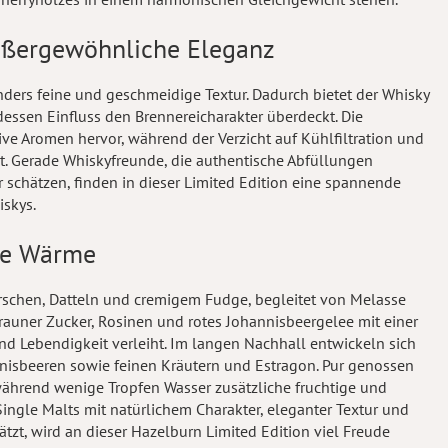
 außergewöhnliche Eleganz
onders feine und geschmeidige Textur. Dadurch bietet der Whisky
essen Einfluss den Brennereicharakter überdeckt. Die
ive Aromen hervor, während der Verzicht auf Kühlfiltration und
lt. Gerade Whiskyfreunde, die authentische Abfüllungen
 schätzen, finden in dieser Limited Edition eine spannende
iskys.
ige Wärme
rschen, Datteln und cremigem Fudge, begleitet von Melasse
auner Zucker, Rosinen und rotes Johannisbeergelee mit einer
d Lebendigkeit verleiht. Im langen Nachhall entwickeln sich
isbeeren sowie feinen Kräutern und Estragon. Pur genossen
, während wenige Tropfen Wasser zusätzliche fruchtige und
ingle Malts mit natürlichem Charakter, eleganter Textur und
t, wird an dieser Hazelburn Limited Edition viel Freude