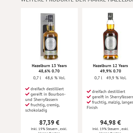
Hazelburn 13 Years
Hazelburn 12 Years
48,6% 0.70
49,9% 0.70
0,7 l
48,6 % Vol.
0,7 l
49,9 % Vol.
dreifach destilliert
dreifach destilliert
gereift in Bourbon-
gereift in Sherryfässer
und Sherryfässern
fruchtig, malzig, lange
fruchtig, cremig,
Finish
schokoladig
87,39 €
94,98 €
Inkl. 19% Steuern
,
exkl.
Inkl. 19% Steuern
,
exkl.