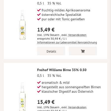
0,5 l
35 % Vol.
fruchtig-mildes Aprikosenaroma
österreichische Spezialität
pur oder mit Tonic genießen
15,49 €
Inkl. 19% Steuern
,
exkl.
Versandkosten
30,98 €
/ 1 l
Informationen zur Lebensmittel Kennzeichnung
Details
Freihof Williams Birne 35% 0.50
0,5 l
35 % Vol.
aromatisch & mild
hergestellt aus sonnengereiften Birnen
klassischer Digestif aus Österreich
15,49 €
Inkl. 19% Steuern
,
exkl.
Versandkosten
30,98 €
/ 1 l