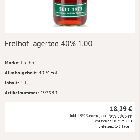
Zum
Freihof Jagertee 40% 1.00
Anfang
der
Bildergalerie
Mehr
Marke
Freihof
springen
Informationen
Alkoholgehalt
40 % Vol.
Inhalt
1 l
Artikelnummer
192989
18,29 €
Inkl. 19% Steuern
,
exkl.
Versandkosten
18,29 €
/ 1 l
Lieferzeit
1-3 Tage