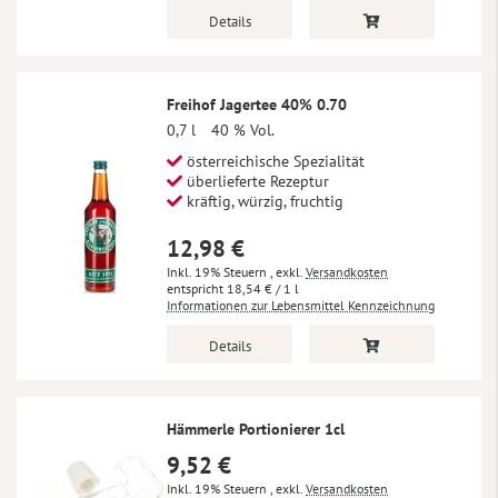
Details
Freihof Jagertee 40% 0.70
0,7 l
40 % Vol.
österreichische Spezialität
überlieferte Rezeptur
kräftig, würzig, fruchtig
12,98 €
Inkl. 19% Steuern
,
exkl.
Versandkosten
18,54 €
/ 1 l
Informationen zur Lebensmittel Kennzeichnung
Details
Hämmerle Portionierer 1cl
9,52 €
Inkl. 19% Steuern
,
exkl.
Versandkosten