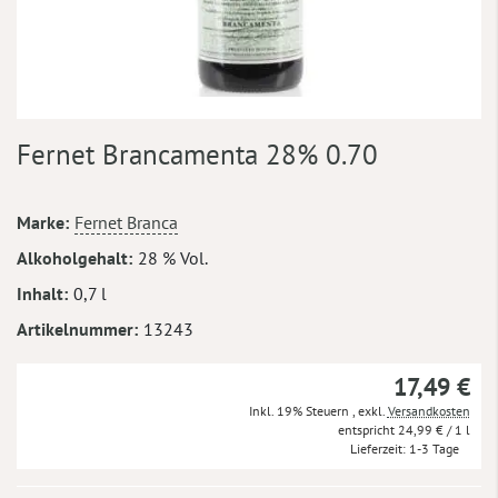
Zum
Fernet Brancamenta 28% 0.70
Anfang
der
Bildergalerie
Mehr
Marke
Fernet Branca
springen
Informationen
Alkoholgehalt
28 % Vol.
Inhalt
0,7 l
Artikelnummer
13243
17,49 €
Inkl. 19% Steuern
,
exkl.
Versandkosten
24,99 €
/ 1 l
Lieferzeit
1-3 Tage