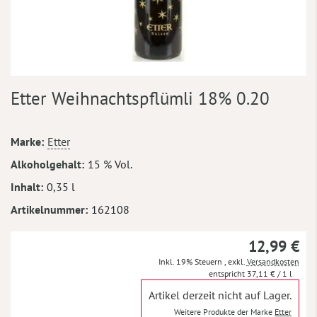
Zum
Etter Weihnachtspflümli 18% 0.20
Anfang
der
Bildergalerie
Mehr
Marke
Etter
springen
Informationen
Alkoholgehalt
15 % Vol.
Inhalt
0,35 l
Artikelnummer
162108
12,99 €
Inkl. 19% Steuern
,
exkl.
Versandkosten
37,11 €
/ 1 l
Artikel derzeit nicht auf Lager.
Weitere Produkte der Marke
Etter