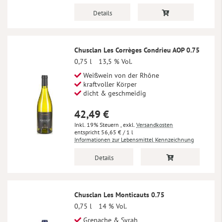
Details
Chusclan Les Corrèges Condrieu AOP 0.75
0,75 l
13,5 % Vol.
Weißwein von der Rhône
kraftvoller Körper
dicht & geschmeidig
42,49 €
Inkl. 19% Steuern
,
exkl.
Versandkosten
56,65 €
/ 1 l
Informationen zur Lebensmittel Kennzeichnung
Details
Chusclan Les Monticauts 0.75
0,75 l
14 % Vol.
Grenache & Syrah