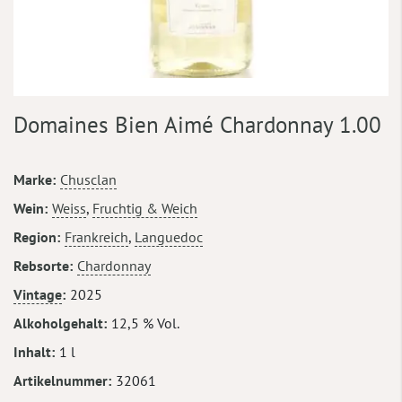
Zum
Domaines Bien Aimé Chardonnay 1.00
Anfang
der
Bildergalerie
Mehr
Marke
Chusclan
springen
Informationen
Wein
Weiss
,
Fruchtig & Weich
Region
Frankreich
,
Languedoc
Rebsorte
Chardonnay
Vintage
2025
Alkoholgehalt
12,5 % Vol.
Inhalt
1 l
Artikelnummer
32061