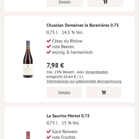
Details
Chusclan Domaines la Baranières 0.75
0,75 l
14,5 % Vol.
Côtes du Rhône
rote Beeren
würzig & harmonisch
7,98 €
Inkl. 19% Steuern
,
exkl.
Versandkosten
10,64 €
/ 1 l
Informationen zur Lebensmittel Kennzeichnung
Details
La Saurine Merlot 0.75
0,75 l
15 % Vol.
Gard Rotwein
rote Früchte