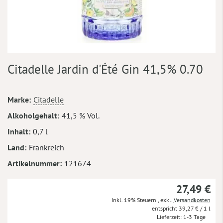
Zum
Citadelle Jardin d'Été Gin 41,5% 0.70
Anfang
der
Bildergalerie
Mehr
Marke
Citadelle
springen
Informationen
Alkoholgehalt
41,5 % Vol.
Inhalt
0,7 l
Land
Frankreich
Artikelnummer
121674
27,49 €
Inkl. 19% Steuern
,
exkl.
Versandkosten
39,27 €
/ 1 l
Lieferzeit
1-3 Tage