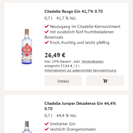
Citadelle Rouge Gin 41,7% 0.70
0,7 l
41,7 % Vol.
Neuzugang im Citadelle-Kernsortiment
mit zusätzlich fünf fruchtbeladenen
Botanicals
frisch, fruchtig und leicht pfeffrig
26,49 €
Inkl. 19% Steuern
,
exkl.
Versandkosten
37,84 €
/ 1 l
Informationen zur Lebensmittel Kennzeichnung
Details
Citadelle Juniper Décadence Gin 44,4%
0.70
0,7 l
44,4 % Vol.
limitierter Gin
reichlich Orangenschalen