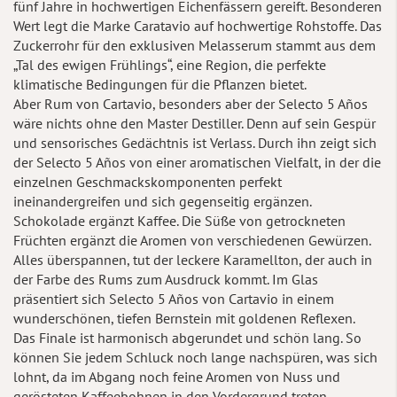
fünf Jahre in hochwertigen Eichenfässern gereift. Besonderen
Wert legt die Marke Caratavio auf hochwertige Rohstoffe. Das
Zuckerrohr für den exklusiven Melasserum stammt aus dem
„Tal des ewigen Frühlings“, eine Region, die perfekte
klimatische Bedingungen für die Pflanzen bietet.
Aber Rum von Cartavio, besonders aber der Selecto 5 Años
wäre nichts ohne den Master Destiller. Denn auf sein Gespür
und sensorisches Gedächtnis ist Verlass. Durch ihn zeigt sich
der Selecto 5 Años von einer aromatischen Vielfalt, in der die
einzelnen Geschmackskomponenten perfekt
ineinandergreifen und sich gegenseitig ergänzen.
Schokolade ergänzt Kaffee. Die Süße von getrockneten
Früchten ergänzt die Aromen von verschiedenen Gewürzen.
Alles überspannen, tut der leckere Karamellton, der auch in
der Farbe des Rums zum Ausdruck kommt. Im Glas
präsentiert sich Selecto 5 Años von Cartavio in einem
wunderschönen, tiefen Bernstein mit goldenen Reflexen.
Das Finale ist harmonisch abgerundet und schön lang. So
können Sie jedem Schluck noch lange nachspüren, was sich
lohnt, da im Abgang noch feine Aromen von Nuss und
gerösteten Kaffeebohnen in den Vordergrund treten.