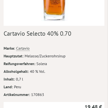
Zum
Cartavio Selecto 40% 0.70
Anfang
der
Bildergalerie
Mehr
Marke
Cartavio
springen
Informationen
Hauptzutat
Melasse/Zuckerrohrsirup
Reifungsverfahren
Solera
Alkoholgehalt
40 % Vol.
Inhalt
0,7 l
Land
Peru
Artikelnummer
170863
19,48 €