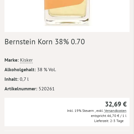
Zum
Bernstein Korn 38% 0.70
Anfang
der
Bildergalerie
Mehr
Marke
Kisker
springen
Informationen
Alkoholgehalt
38 % Vol.
Inhalt
0,7 l
Artikelnummer
520261
32,69 €
Inkl. 19% Steuern
,
exkl.
Versandkosten
46,70 €
/ 1 l
Lieferzeit
2-3 Tage