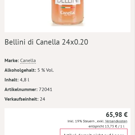
Zum
Bellini di Canella 24x0.20
Anfang
der
Bildergalerie
Mehr
Marke
Canella
springen
Informationen
Alkoholgehalt
5 % Vol.
Inhalt
4,8 l
Artikelnummer
72041
Verkaufseinheit
24
65,98 €
Inkl. 19% Steuern
,
exkl.
Versandkosten
13,75 €
/ 1 l