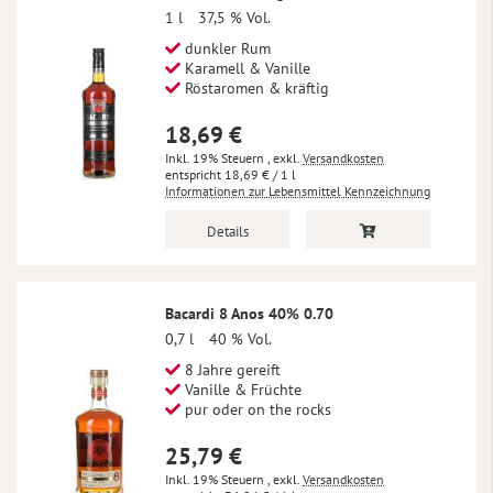
1 l
37,5 % Vol.
dunkler Rum
Karamell & Vanille
Röstaromen & kräftig
18,69 €
Inkl. 19% Steuern
,
exkl.
Versandkosten
18,69 €
/ 1 l
Informationen zur Lebensmittel Kennzeichnung
Details
Bacardi 8 Anos 40% 0.70
0,7 l
40 % Vol.
8 Jahre gereift
Vanille & Früchte
pur oder on the rocks
25,79 €
Inkl. 19% Steuern
,
exkl.
Versandkosten