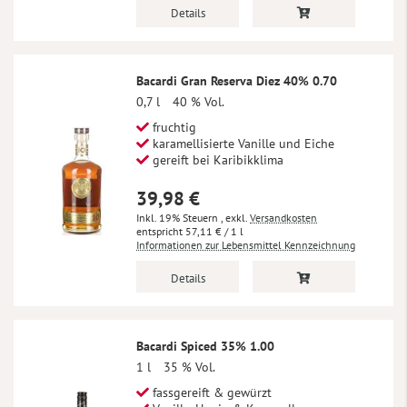
Details
Bacardi Gran Reserva Diez 40% 0.70
0,7 l
40 % Vol.
fruchtig
karamellisierte Vanille und Eiche
gereift bei Karibikklima
39,98 €
Inkl. 19% Steuern
,
exkl.
Versandkosten
57,11 €
/ 1 l
Informationen zur Lebensmittel Kennzeichnung
Details
Bacardi Spiced 35% 1.00
1 l
35 % Vol.
fassgereift & gewürzt