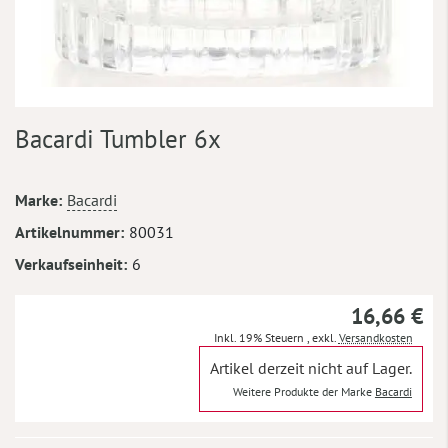
Zum
Bacardi Tumbler 6x
Anfang
der
Bildergalerie
Mehr
Marke
Bacardi
springen
Informationen
Artikelnummer
80031
Verkaufseinheit
6
16,66 €
Inkl. 19% Steuern
,
exkl.
Versandkosten
Artikel derzeit nicht auf Lager.
Weitere Produkte der Marke
Bacardi