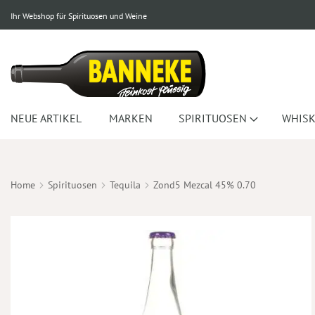
Ihr Webshop für Spirituosen und Weine
NEUE ARTIKEL
MARKEN
SPIRITUOSEN
WHISK
Home
Spirituosen
Tequila
Zond5 Mezcal 45% 0.70
Zum
Ende
der
Bildergalerie
springen