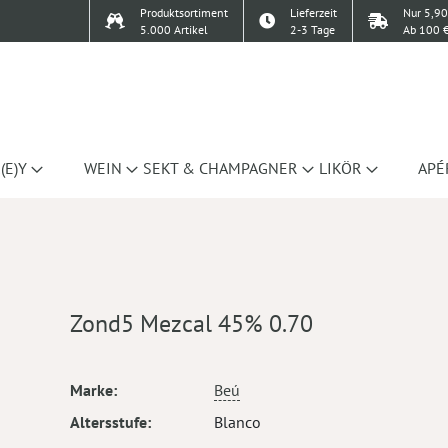
Produktsortiment
Lieferzeit
Nur 5,90
5.000 Artikel
2-3 Tage
Ab 100 €
(E)Y
WEIN
SEKT & CHAMPAGNER
LIKÖR
APÉ
Zond5 Mezcal 45% 0.70
Mehr
Marke
Beú
Informationen
Altersstufe
Blanco