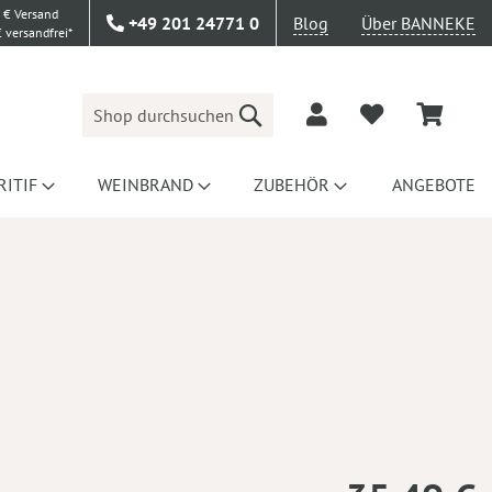
 € Versand
+49 201 24771 0
Blog
Über BANNEKE
 versandfrei*
Suche
RITIF
WEINBRAND
ZUBEHÖR
ANGEBOTE