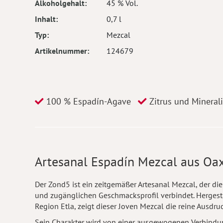
Alkoholgehalt
45 % Vol.
Inhalt
0,7 l
Typ
Mezcal
Artikelnummer
124679
100 % Espadín-Agave
Zitrus und Minerali
Artesanal Espadín Mezcal aus Oax
Der Zond5 ist ein zeitgemäßer Artesanal Mezcal, der di
und zugänglichen Geschmacksprofil verbindet. Hergest
Region Etla, zeigt dieser Joven Mezcal die reine Ausdru
Sein Charakter wird von einer ausgewogenen Verbindu