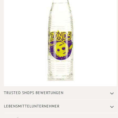
Zum
TRUSTED SHOPS BEWERTUNGEN
Anfang
der
Bildergalerie
LEBENSMITTELUNTERNEHMER
springen