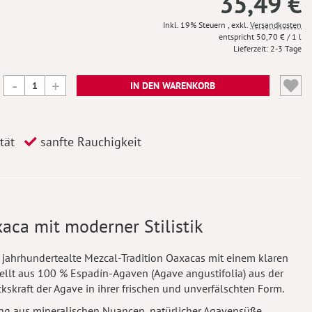
35,49 €
Inkl. 19% Steuern
,
exkl.
Versandkosten
50,70 €
/ 1 l
Lieferzeit
2-3 Tage
IN DEN WARENKORB
tät
sanfte Rauchigkeit
aca mit moderner Stilistik
e jahrhundertealte Mezcal-Tradition Oaxacas mit einem klaren
ellt aus 100 % Espadín-Agaven (Agave angustifolia) aus der
ckskraft der Agave in ihrer frischen und unverfälschten Form.
ng aus mineralischen Nuancen, natürlicher Agavensüße,