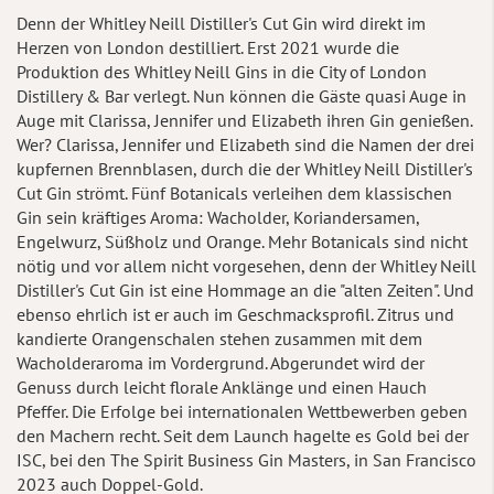
Denn der Whitley Neill Distiller's Cut Gin wird direkt im
Herzen von London destilliert. Erst 2021 wurde die
Produktion des Whitley Neill Gins in die City of London
Distillery & Bar verlegt. Nun können die Gäste quasi Auge in
Auge mit Clarissa, Jennifer und Elizabeth ihren Gin genießen.
Wer? Clarissa, Jennifer und Elizabeth sind die Namen der drei
kupfernen Brennblasen, durch die der Whitley Neill Distiller's
Cut Gin strömt. Fünf Botanicals verleihen dem klassischen
Gin sein kräftiges Aroma: Wacholder, Koriandersamen,
Engelwurz, Süßholz und Orange. Mehr Botanicals sind nicht
nötig und vor allem nicht vorgesehen, denn der Whitley Neill
Distiller's Cut Gin ist eine Hommage an die "alten Zeiten". Und
ebenso ehrlich ist er auch im Geschmacksprofil. Zitrus und
kandierte Orangenschalen stehen zusammen mit dem
Wacholderaroma im Vordergrund. Abgerundet wird der
Genuss durch leicht florale Anklänge und einen Hauch
Pfeffer. Die Erfolge bei internationalen Wettbewerben geben
den Machern recht. Seit dem Launch hagelte es Gold bei der
ISC, bei den The Spirit Business Gin Masters, in San Francisco
2023 auch Doppel-Gold.