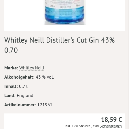
Zum
Whitley Neill Distiller's Cut Gin 43%
Anfang
der
0.70
Bildergalerie
springen
Mehr
Marke
Whitley Neill
Informationen
Alkoholgehalt
43 % Vol.
Inhalt
0,7 l
Land
England
Artikelnummer
121952
18,59 €
Inkl. 19% Steuern
,
exkl.
Versandkosten