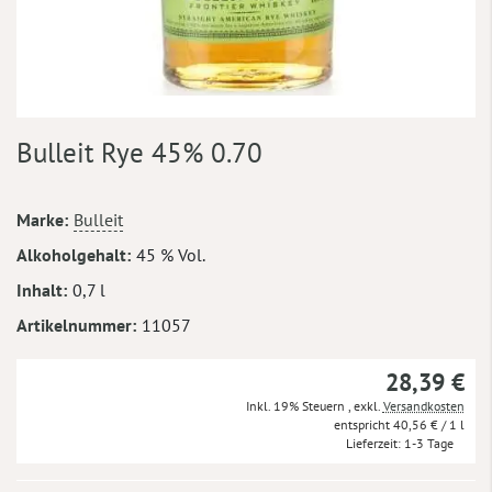
Zum
Bulleit Rye 45% 0.70
Anfang
der
Bildergalerie
Mehr
Marke
Bulleit
springen
Informationen
Alkoholgehalt
45 % Vol.
Inhalt
0,7 l
Artikelnummer
11057
28,39 €
Inkl. 19% Steuern
,
exkl.
Versandkosten
40,56 €
/ 1 l
Lieferzeit
1-3 Tage