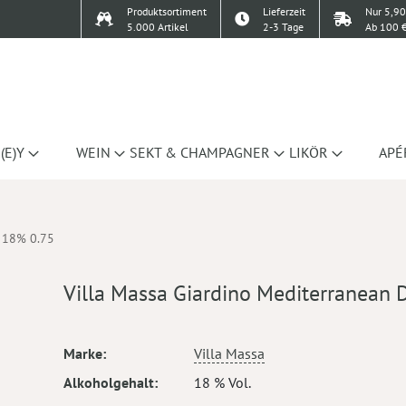
Produktsortiment
Lieferzeit
Nur 5,90
5.000 Artikel
2-3 Tage
Ab 100 €
(E)Y
WEIN
SEKT & CHAMPAGNER
LIKÖR
APÉ
y 18% 0.75
Villa Massa Giardino Mediterranean 
Mehr
Marke
Villa Massa
Informationen
Alkoholgehalt
18 % Vol.