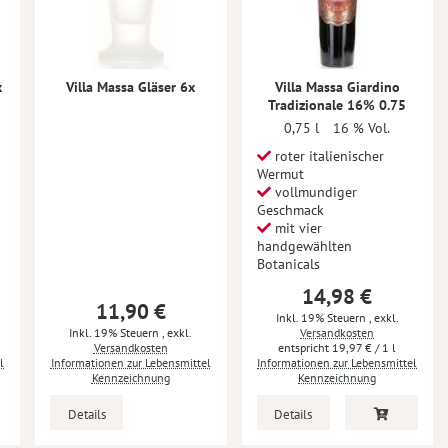
x
Villa Massa Gläser 6x
Villa Massa Giardino
Tradizionale 16% 0.75
0,75 l
16 % Vol.
roter italienischer
Wermut
vollmundiger
Geschmack
mit vier
handgewählten
Botanicals
14,98 €
11,90 €
Inkl. 19% Steuern
,
exkl.
Inkl. 19% Steuern
,
exkl.
Versandkosten
Versandkosten
19,97 €
/ 1 l
l
Informationen zur Lebensmittel
Informationen zur Lebensmittel
Kennzeichnung
Kennzeichnung
Details
Details