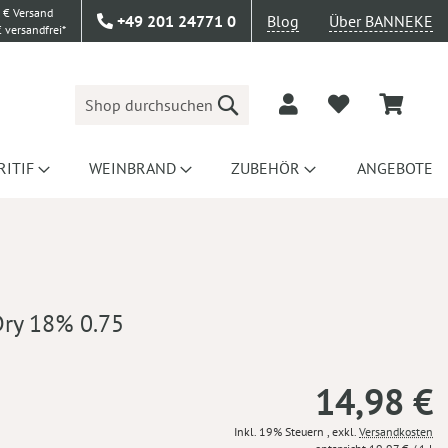
 € Versand
+49 201 24771 0
Blog
Über BANNEKE
 versandfrei*
Suche
RITIF
WEINBRAND
ZUBEHÖR
ANGEBOTE
Dry 18% 0.75
14,98 €
Inkl. 19% Steuern
,
exkl.
Versandkosten