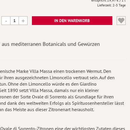
19,97 €
/ 1 l
Lieferzeit
2-3 Tage
IN DEN WARENKORB
aus mediterranen Botanicals und Gewürzen
lienische Marke Villa Massa einen trockenen Wermut. Den
r ihren ausgezeichneten Limoncello vertraut sein. Auf den
u tun. Ohne den Limoncello würde es den Giardino
it 1890 setzt Villa Massa, damals nur ein kleiner
tronen der Sorte Ovale di Sorrento als Grundlage für ihren
nd dank des weltweiten Erfolgs als Spirituosenhersteller lässt
an das Meiste aus dieser Zitronenart herausholt.
r Ovale di Sorrento-Zitronen eine der wichtigsten Zutaten dieses