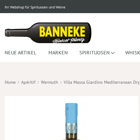
Ihr Webshop für Spirituosen und Weine
NEUE ARTIKEL
MARKEN
SPIRITUOSEN
WHISK
Home
Apéritif
Wermuth
Villa Massa Giardino Mediterranean Dr
Zum
Ende
der
Bildergalerie
springen