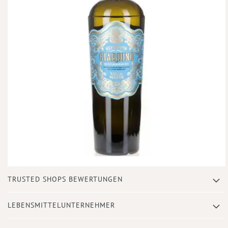
Zum
TRUSTED SHOPS BEWERTUNGEN
Anfang
der
Bildergalerie
LEBENSMITTELUNTERNEHMER
springen