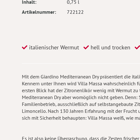
Inhalt
0,75 l
Artikelnummer
722122
italienischer Wermut
hell und trocken
Mit dem Giardino Mediterranean Dry präsentiert die ita
Kennern unter Ihnen wird Villa Massa wahrscheinlich fü
ersten Blick hat der Zitronenlikör wenig mit Wermut z
Mediterranean Dry aber womöglich nicht geben. Denn: Se
Familienbetrieb, ausschließlich auf selbstangebaute Zi
Limoncello. Nach 130 Jahren Erfahrung mit der Frucht u
sich mit Sicherheit behaupten: Villa Massa weiß, wie m
Es ist also keine Überraschung, dass die Zesten frische