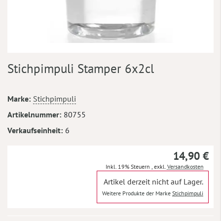
Zum
Stichpimpuli Stamper 6x2cl
Anfang
der
Bildergalerie
Mehr
Marke
Stichpimpuli
springen
Informationen
Artikelnummer
80755
Verkaufseinheit
6
14,90 €
Inkl. 19% Steuern
,
exkl.
Versandkosten
Artikel derzeit nicht auf Lager.
Weitere Produkte der Marke
Stichpimpuli