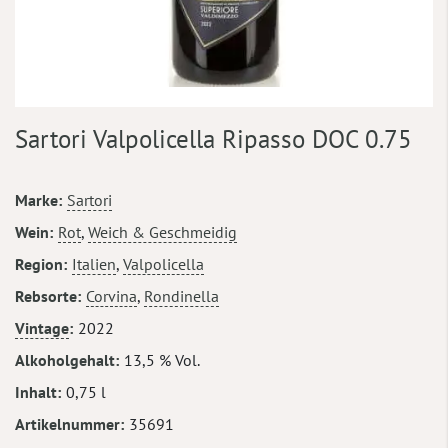
Zum
Sartori Valpolicella Ripasso DOC 0.75
Anfang
der
Bildergalerie
Mehr
Marke
Sartori
springen
Informationen
Wein
Rot
,
Weich & Geschmeidig
Region
Italien
,
Valpolicella
Rebsorte
Corvina
,
Rondinella
Vintage
2022
Alkoholgehalt
13,5 % Vol.
Inhalt
0,75 l
Artikelnummer
35691