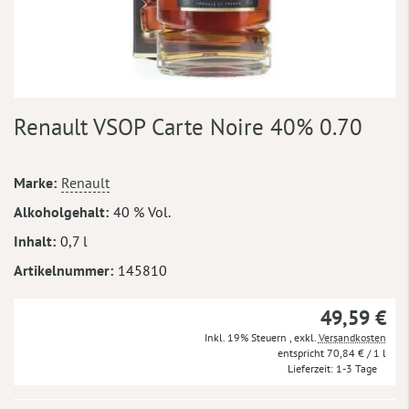
Zum
Renault VSOP Carte Noire 40% 0.70
Anfang
der
Bildergalerie
Mehr
Marke
Renault
springen
Informationen
Alkoholgehalt
40 % Vol.
Inhalt
0,7 l
Artikelnummer
145810
49,59 €
Inkl. 19% Steuern
,
exkl.
Versandkosten
70,84 €
/ 1 l
Lieferzeit
1-3 Tage