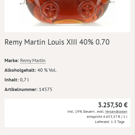
Zum
Remy Martin Louis XIII 40% 0.70
Anfang
der
Bildergalerie
Mehr
Marke
Remy Martin
springen
Informationen
Alkoholgehalt
40 % Vol.
Inhalt
0,7 l
Artikelnummer
14575
3.257,50 €
Inkl. 19% Steuern
,
exkl.
Versandkosten
4.653,57 €
/ 1 l
Lieferzeit
1-3 Tage