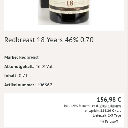
Zum
Redbreast 18 Years 46% 0.70
Anfang
der
Bildergalerie
Mehr
Marke
Redbreast
springen
Informationen
Alkoholgehalt
46 % Vol.
Inhalt
0,7 l
Artikelnummer
106362
156,98 €
Inkl. 19% Steuern
,
exkl.
Versandkosten
224,26 €
/ 1 l
Lieferzeit
2-3 Tage
Mit Farbstoff