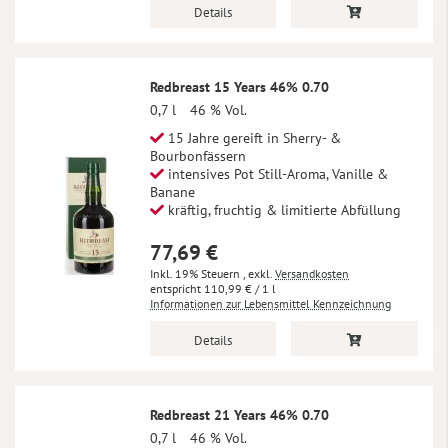
Details
Redbreast 15 Years 46% 0.70
0,7 l
46 % Vol.
15 Jahre gereift in Sherry- &
Bourbonfässern
intensives Pot Still-Aroma, Vanille &
Banane
kräftig, fruchtig & limitierte Abfüllung
77,69 €
Inkl. 19% Steuern
,
exkl.
Versandkosten
110,99 €
/ 1 l
Informationen zur Lebensmittel Kennzeichnung
Details
Redbreast 21 Years 46% 0.70
0,7 l
46 % Vol.