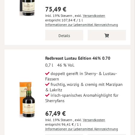
75,49 €
Inkl. 19% Steuern
,
exkl.
Versandkosten
107,84 €
/ 1 l
Informationen zur Lebensmittel Kennzeichnung
Details
Redbreast Lustau Edition 46% 0.70
0,7 l
46 % Vol.
doppelt gereift in Sherry- & Lustau-
Fässern
fruchtig, würzig & cremig mit Marzipan
& Lakritz
irisch-spanisches Aromahighlight für
Sherryfans
67,49 €
Inkl. 19% Steuern
,
exkl.
Versandkosten
96,41 €
/ 1 l
Informationen zur Lebensmittel Kennzeichnung