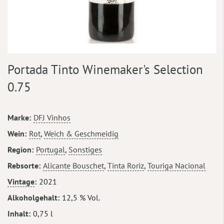
Zum
Portada Tinto Winemaker's Selection
Anfang
der
0.75
Bildergalerie
springen
Mehr
Marke
DFJ Vinhos
Informationen
Wein
Rot
,
Weich & Geschmeidig
Region
Portugal
,
Sonstiges
Rebsorte
Alicante Bouschet
,
Tinta Roriz
,
Touriga Nacional
Vintage
2021
Alkoholgehalt
12,5 % Vol.
Inhalt
0,75 l