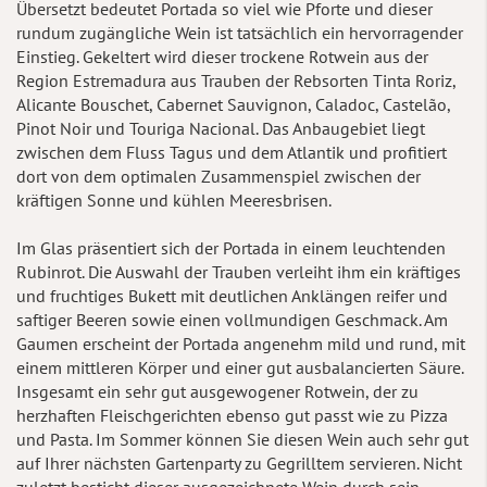
Übersetzt bedeutet Portada so viel wie Pforte und dieser
rundum zugängliche Wein ist tatsächlich ein hervorragender
Einstieg. Gekeltert wird dieser trockene Rotwein aus der
Region Estremadura aus Trauben der Rebsorten Tinta Roriz,
Alicante Bouschet, Cabernet Sauvignon, Caladoc, Castelão,
Pinot Noir und Touriga Nacional. Das Anbaugebiet liegt
zwischen dem Fluss Tagus und dem Atlantik und profitiert
dort von dem optimalen Zusammenspiel zwischen der
kräftigen Sonne und kühlen Meeresbrisen.
Im Glas präsentiert sich der Portada in einem leuchtenden
Rubinrot. Die Auswahl der Trauben verleiht ihm ein kräftiges
und fruchtiges Bukett mit deutlichen Anklängen reifer und
saftiger Beeren sowie einen vollmundigen Geschmack. Am
Gaumen erscheint der Portada angenehm mild und rund, mit
einem mittleren Körper und einer gut ausbalancierten Säure.
Insgesamt ein sehr gut ausgewogener Rotwein, der zu
herzhaften Fleischgerichten ebenso gut passt wie zu Pizza
und Pasta. Im Sommer können Sie diesen Wein auch sehr gut
auf Ihrer nächsten Gartenparty zu Gegrilltem servieren. Nicht
zuletzt besticht dieser ausgezeichnete Wein durch sein