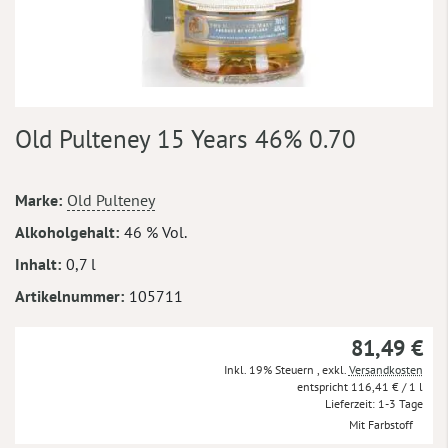
Zum
Old Pulteney 15 Years 46% 0.70
Anfang
der
Bildergalerie
Mehr
Marke
Old Pulteney
springen
Informationen
Alkoholgehalt
46 % Vol.
Inhalt
0,7 l
Artikelnummer
105711
81,49 €
Inkl. 19% Steuern
,
exkl.
Versandkosten
116,41 €
/ 1 l
Lieferzeit
1-3 Tage
Mit Farbstoff