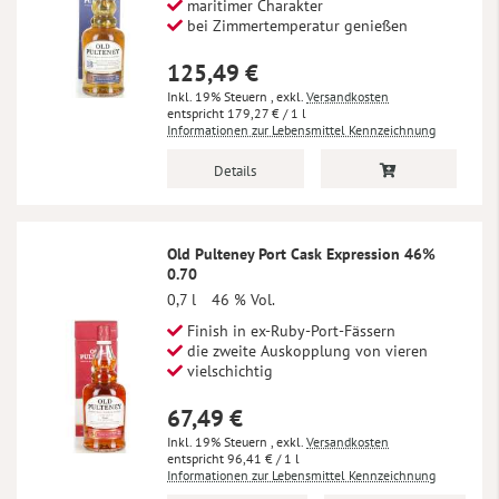
maritimer Charakter
bei Zimmertemperatur genießen
125,49 €
Inkl. 19% Steuern
,
exkl.
Versandkosten
179,27 €
/ 1 l
Informationen zur Lebensmittel Kennzeichnung
Details
Old Pulteney Port Cask Expression 46%
0.70
0,7 l
46 % Vol.
Finish in ex-Ruby-Port-Fässern
die zweite Auskopplung von vieren
vielschichtig
67,49 €
Inkl. 19% Steuern
,
exkl.
Versandkosten
96,41 €
/ 1 l
Informationen zur Lebensmittel Kennzeichnung