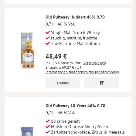
Old Pulteney Huddart 46% 0.70
0,7 l
46 % Vol.
Single Malt Scotch Whisky
rauchig, maritim, fruchtig
The Maritime Malt Edition
48,49 €
Inkl. 19% Steuern
,
exkl.
Versandkosten
69,27 €
/ 1 l
Informationen zur Lebensmittel Kennzeichnung
Details
Old Pulteney 18 Years 46% 0.70
0,7 l
46 % Vol.
18 Jahre gereift
Finish in Oloroso-Sherryfässern
Zartbitterschokolade, Zitrus & Meersalz